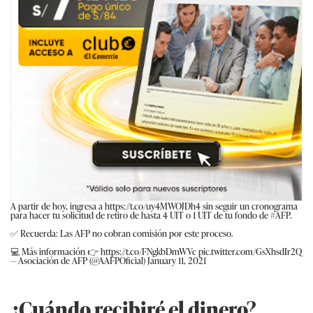
A partir de hoy, ingresa a
https://t.co/uy4MWOJDh4
sin seguir un cronograma
para hacer tu solicitud de retiro de hasta 4 UIT o 1 UIT de tu fondo de
#AFP
.
✅ Recuerda: Las AFP no cobran comisión por este proceso.
💻 Más información 👉
https://t.co/FNgkbDmWVc
pic.twitter.com/GsXhsdIr2Q
— Asociación de AFP (@AAFPOficial)
January 11, 2021
¿Cuándo recibiré el dinero?