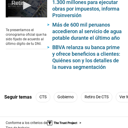
1.300 millones para ejecutar
Retiro AFP 2024: conoce el cronograma oficial para presentar la solicitud según el número de DNI
obras por impuestos, informa
Proinversión
0
seconds
Más de 600 mil peruanos
of
Te presentamos el
accedieron al servicio de agua
2
cronograma oficial que ha
potable durante el último año
minutes,
sido fijado de acuerdo al
23
último dígito de tu DNI.
BBVA relanza su banca prime
seconds
y ofrece beneficios a clientes:
Quiénes son y los detalles de
la nueva segmentación
Seguir temas
CTS
Gobierno
Retiro De CTS
Ver 
Conforme a los criterios de
Tipo de trabajo: