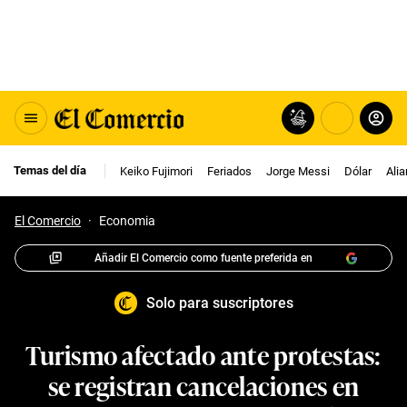
Temas del día
Keiko Fujimori
Feriados
Jorge Messi
Dólar
Ali
El Comercio
·
Economia
Añadir El Comercio como fuente preferida en
Solo para suscriptores
Turismo afectado ante protestas:
se registran cancelaciones en