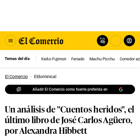
Temas del día
Keiko Fujimori
Feriado
Machu Picchu
Corredor az
El Comercio
·
Eldominical
Añadir El Comercio como fuente preferida en
Un análisis de "Cuentos heridos", el
último libro de José Carlos Agüero,
por Alexandra Hibbett