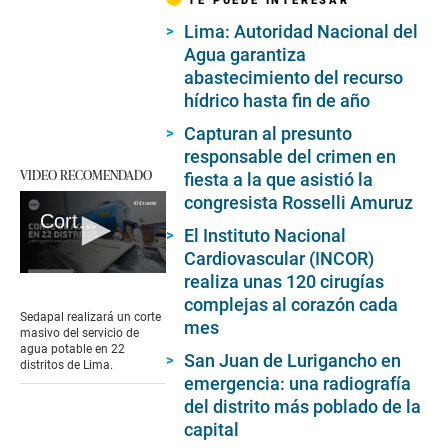
Lima: Autoridad Nacional del
Agua garantiza
abastecimiento del recurso
hídrico hasta fin de año
Capturan al presunto
responsable del crimen en
VIDEO RECOMENDADO
fiesta a la que asistió la
congresista Rosselli Amuruz
Corte del servicio de agua hasta por cuatro días: cuándo, en qué distritos y cómo saber si seré afectado
El Instituto Nacional
Cardiovascular (INCOR)
realiza unas 120 cirugías
0
seconds
complejas al corazón cada
of
Sedapal realizará un corte
mes
2
masivo del servicio de
minutes,
agua potable en 22
San Juan de Lurigancho en
20
distritos de Lima.
seconds
emergencia: una radiografía
del distrito más poblado de la
capital