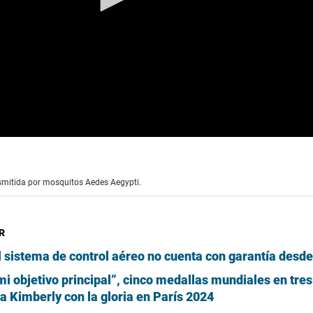
nsmitida por mosquitos Aedes Aegypti.
R
 sistema de control aéreo no cuenta con garantía desde
i objetivo principal”, cinco medallas mundiales en tres
 a Kimberly con la gloria en París 2024