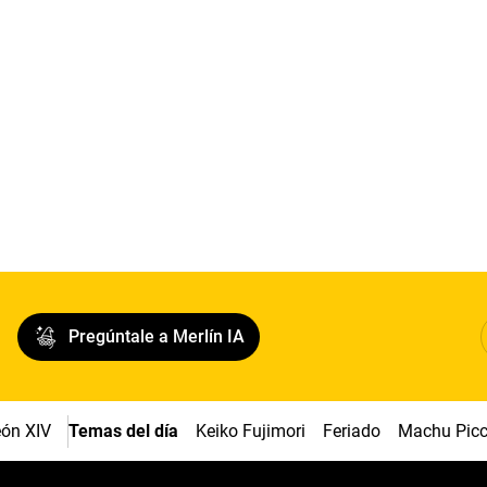
Pregúntale a Merlín IA
ón XIV
Temas del día
Keiko Fujimori
Feriado
Machu Pic