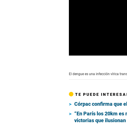
0
seconds
of
3
El dengue es una infección vírica tra
minutes,
9
seconds
Volume
90%
TE PUEDE INTERESA
Córpac confirma que el
“En París los 20km es m
victorias que ilusionan