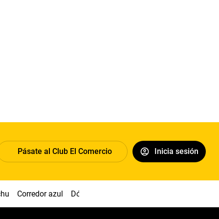
Pásate al Club El Comercio
Inicia sesión
chu
Corredor azul
Dólar
Congreso
Nasca
Acuña
Toled