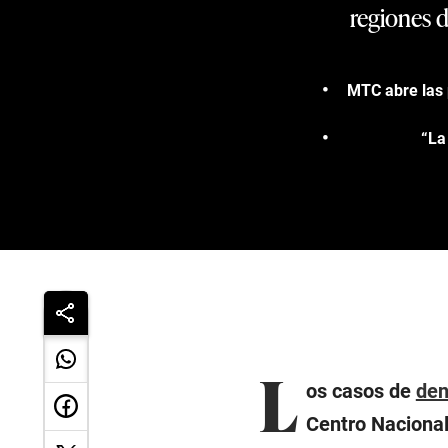
regiones d
MTC abre las 
“La
L
os casos de
de
Centro Nacional