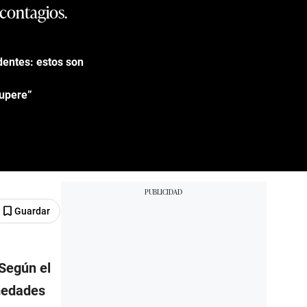
 contagios.
dentes: estos son
cupere”
Guardar
 Según el
rmedades