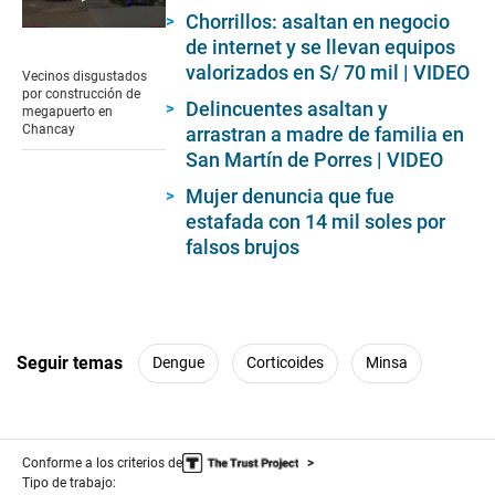
Chorrillos: asaltan en negocio
0
de internet y se llevan equipos
seconds
valorizados en S/ 70 mil | VIDEO
of
Vecinos disgustados
1
por construcción de
minute,
Delincuentes asaltan y
megapuerto en
21
Chancay
arrastran a madre de familia en
seconds
San Martín de Porres | VIDEO
Mujer denuncia que fue
estafada con 14 mil soles por
falsos brujos
Seguir temas
Dengue
Corticoides
Minsa
Conforme a los criterios de
Tipo de trabajo: