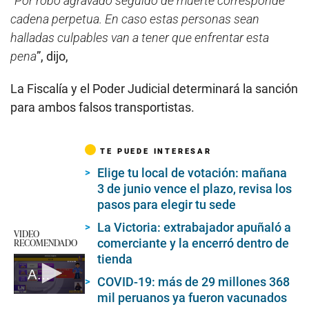
“
Por robo agravado seguido de muerte corresponde
cadena perpetua. En caso estas personas sean
halladas culpables van a tener que enfrentar esta
pena
”, dijo,
La Fiscalía y el Poder Judicial determinará la sanción
para ambos falsos transportistas.
TE PUEDE INTERESAR
Elige tu local de votación: mañana
3 de junio vence el plazo, revisa los
pasos para elegir tu sede
La Victoria: extrabajador apuñaló a
VIDEO
RECOMENDADO
comerciante y la encerró dentro de
tienda
AFP: ¿Cuántas personas elegirían retirar los 4 UIT de su fondo de pensiones?
COVID-19: más de 29 millones 368
mil peruanos ya fueron vacunados
0