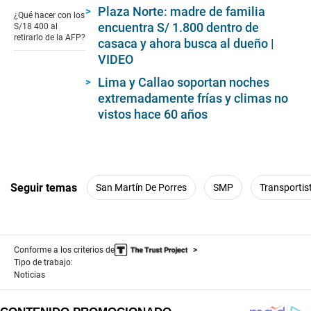
seconds
Plaza Norte: madre de familia
of
¿Qué hacer con los
1
encuentra S/ 1.800 dentro de
S/18 400 al
minute,
retirarlo de la AFP?
casaca y ahora busca al dueño |
48
seconds
VIDEO
Lima y Callao soportan noches
extremadamente frías y climas no
vistos hace 60 años
Seguir temas
San Martín De Porres
SMP
Transportis
Conforme a los criterios de
Tipo de trabajo:
Noticias