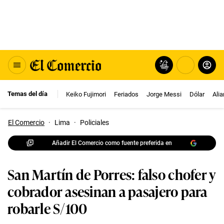
Temas del día
Keiko Fujimori
Feriados
Jorge Messi
Dólar
Ali
El Comercio
·
Lima
·
Policiales
Añadir El Comercio como fuente preferida en
San Martín de Porres: falso chofer y
cobrador asesinan a pasajero para
robarle S/100