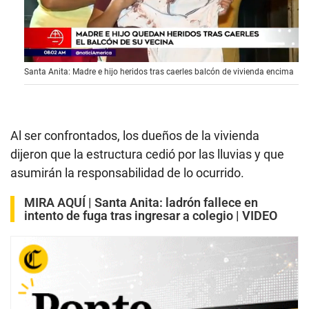
0
Santa Anita: Madre e hijo heridos tras caerles balcón de vivienda encima
s
e
c
o
n
d
Al ser confrontados, los dueños de la vivienda
s
dijeron que la estructura cedió por las lluvias y que
o
f
asumirán la responsabilidad de lo ocurrido.
2
m
i
MIRA AQUÍ |
Santa Anita: ladrón fallece en
n
intento de fuga tras ingresar a colegio | VIDEO
u
t
e
s
,
5
6
s