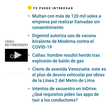
TE PUEDE INTERESAR
Multan con más de 120 mil soles a
empresa por realizar llamadas sin
consentimiento
Digemid autoriza uso de vacuna
bivalente de Moderna contra el
VIDEO
RECOMENDADO
COVID-19
Callao: hombre resultó herido tras
C09-muela-uci
explosión de balón de gas
0
seconds
Cierre de avenida Venezuela: este es
of
el plan de desvío vehicular por obras
0
seconds
de la Línea 2 del Metro de Lima
Intentos de secuestro en inDrive:
¿Qué requisitos piden las apps de
taxi a los conductores?