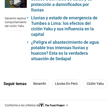
Senamhi explica comportamiento del ciclón Yaku
protección a damnificados por
0
lluvias
seconds
of
Lluvias y estado de emergencia de
Senamhi explica
3
comportamiento
Tumbes a Lima: los efectos del
minutes,
del ciclón Yaku
ciclón Yaku y sus influencia en la
42
seconds
capital
¿Peligra el abastecimiento de agua
potable tras intensas lluvias y
huaicos? Esta es la verdadera
situación de Sedapal
Seguir temas
Senamhi
Lluvias En Perú
Ciclón Yaku
Conforme a los criterios de