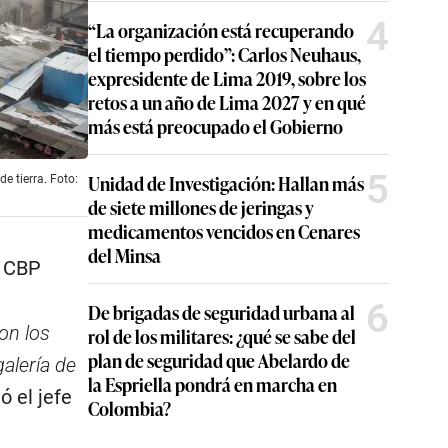
4
“La organización está recuperando
el tiempo perdido”: Carlos Neuhaus,
expresidente de Lima 2019, sobre los
retos a un año de Lima 2027 y en qué
más está preocupado el Gobierno
5
Unidad de Investigación: Hallan más
e tierra. Foto:
de siete millones de jeringas y
medicamentos vencidos en Cenares
del Minsa
l CBP
6
De brigadas de seguridad urbana al
on los
rol de los militares: ¿qué se sabe del
plan de seguridad que Abelardo de
galería de
la Espriella pondrá en marcha en
ló el jefe
Colombia?