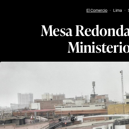
El Comercio
·
Lima
·
Mesa Redonda
Ministerio