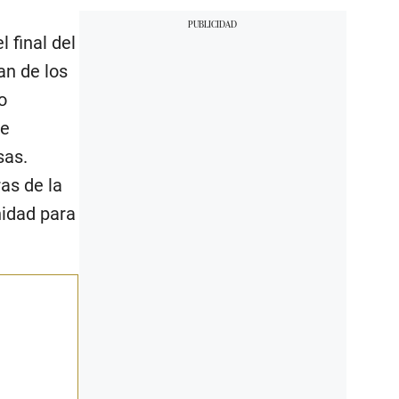
 final del
an de los
o
de
sas.
as de la
idad para