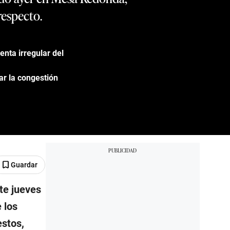
respecto.
enta irregular del
ar la congestión
Guardar
te jueves
 los
estos,