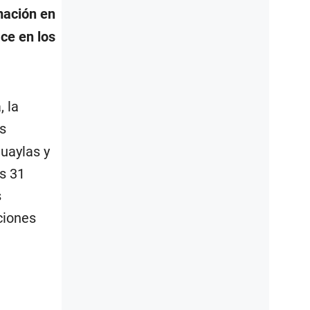
mación en
ce en los
 la
s
huaylas y
s 31
s
ciones