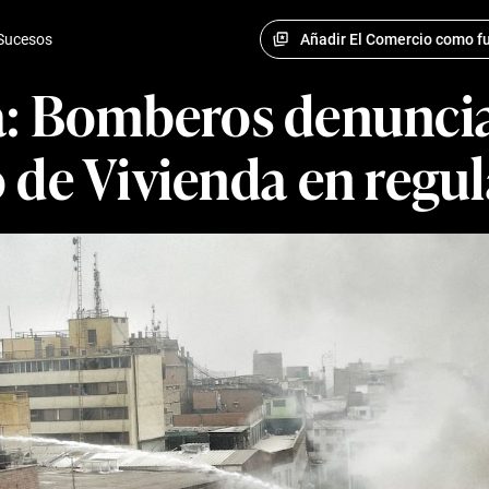
Añadir El Comercio como fu
Sucesos
: Bomberos denuncian
 de Vivienda en regul