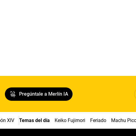
Pregúntale a Merlín IA
ón XIV
Temas del día
Keiko Fujimori
Feriado
Machu Pic