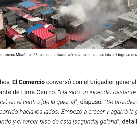
mberos Miraflores 28 realiza un ataque aéreo antes de que se inicie el ingreso desd
chos,
El Comercio
conversó con el brigadier genera
nte de Lima Centro. “
Ha sido un incendio bastante
ó en el centro [de la galería]
”, dispuso. “
Se prendier
corrido hacia los lados. Empezó a crecer y agarró la 
undo y el tercer piso de esta [segunda] galería
”, detal