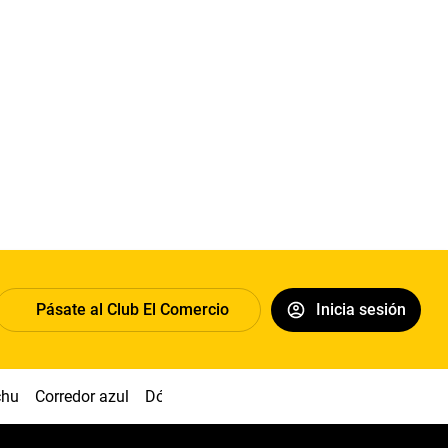
Pásate al Club El Comercio
Inicia sesión
chu
Corredor azul
Dólar
Congreso
Nasca
Acuña
Toled