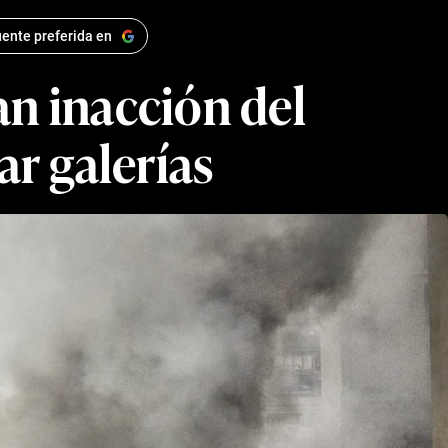
ente preferida en
 inacción del
ar galerías