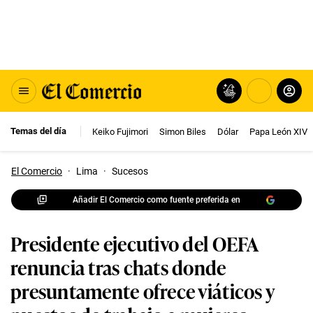
Temas del día
Keiko Fujimori
Simon Biles
Dólar
Papa León XIV
El Comercio
·
Lima
·
Sucesos
Añadir El Comercio como fuente preferida en
Presidente ejecutivo del OEFA
renuncia tras chats donde
presuntamente ofrece viáticos y