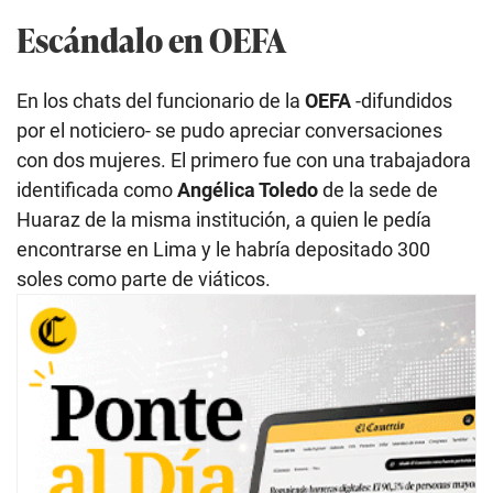
o
n
Escándalo en OEFA
d
s
o
f
En los chats del funcionario de la
OEFA
-difundidos
0
s
por el noticiero- se pudo apreciar conversaciones
e
con dos mujeres. El primero fue con una trabajadora
c
o
identificada como
Angélica Toledo
de la sede de
n
d
Huaraz de la misma institución, a quien le pedía
s
encontrarse en Lima y le habría depositado 300
soles como parte de viáticos.