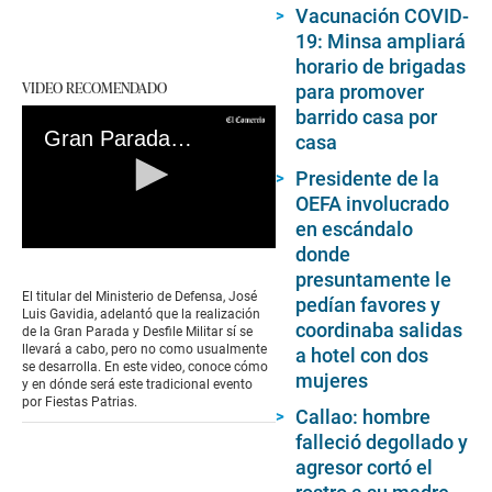
Vacunación COVID-
19: Minsa ampliará
horario de brigadas
VIDEO RECOMENDADO
para promover
barrido casa por
Gran Parada Militar 2022: ¿Dónde y cómo se realizará el tradicional evento por Fiestas Patrias?
casa
Presidente de la
OEFA involucrado
en escándalo
donde
0
seconds
presuntamente le
of
El titular del Ministerio de Defensa, José
pedían favores y
0
Luis Gavidia, adelantó que la realización
seconds
coordinaba salidas
de la Gran Parada y Desfile Militar sí se
llevará a cabo, pero no como usualmente
a hotel con dos
se desarrolla. En este video, conoce cómo
mujeres
y en dónde será este tradicional evento
por Fiestas Patrias.
Callao: hombre
falleció degollado y
agresor cortó el