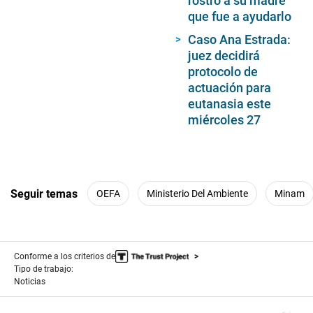
rostro a su madre
que fue a ayudarlo
Caso Ana Estrada:
juez decidirá
protocolo de
actuación para
eutanasia este
miércoles 27
Seguir temas
OEFA
Ministerio Del Ambiente
Minam
Conforme a los criterios de
Tipo de trabajo:
Noticias