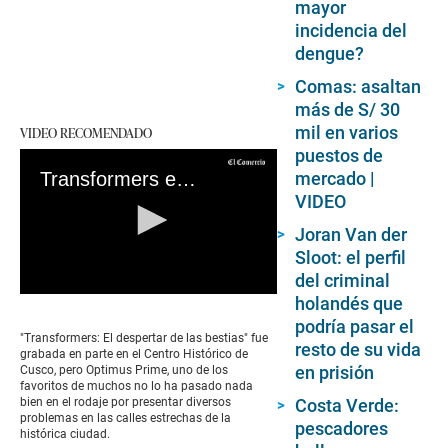
mayor
incidencia del
dengue?
Comas: asaltan
más de S/ 30
mil en varios
VIDEO RECOMENDADO
puestos de
Transformers en Cusco: los problemas que tuvo Optimus Prime durante las grabaciones
mercado |
VIDEO
Joran Van der
Sloot: el perfil
del criminal
0
holandés que
seconds
podría pasar el
of
"Transformers: El despertar de las bestias" fue
resto de su vida
0
grabada en parte en el Centro Histórico de
seconds
en prisión
Cusco, pero Optimus Prime, uno de los
favoritos de muchos no lo ha pasado nada
bien en el rodaje por presentar diversos
Costa Verde:
problemas en las calles estrechas de la
pescadores
histórica ciudad.