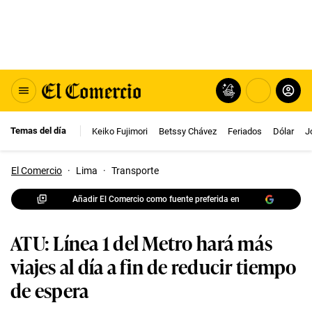
Temas del día
Keiko Fujimori
Betssy Chávez
Feriados
Dólar
J
El Comercio
·
Lima
·
Transporte
Añadir El Comercio como fuente preferida en
ATU: Línea 1 del Metro hará más
viajes al día a fin de reducir tiempo
de espera