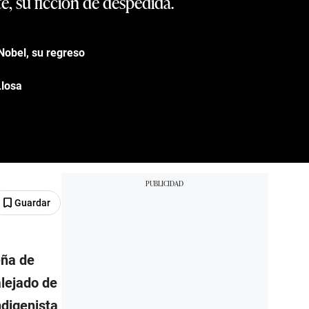
e, su ficción de despedida.
 Nobel, su regreso
Llosa
Guardar
eña de
alejado de
ndigenista