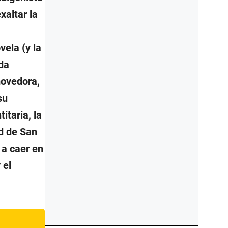
xaltar la
,
ela (y la
da
movedora,
su
itaria, la
ad de San
 a caer en
 el