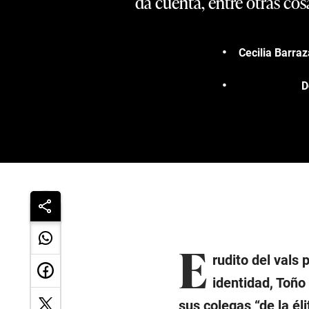
da cuenta, entre otras cos
Cecilia Barraz
D
E
rudito del vals
identidad, Toño 
sus colegas “de la él