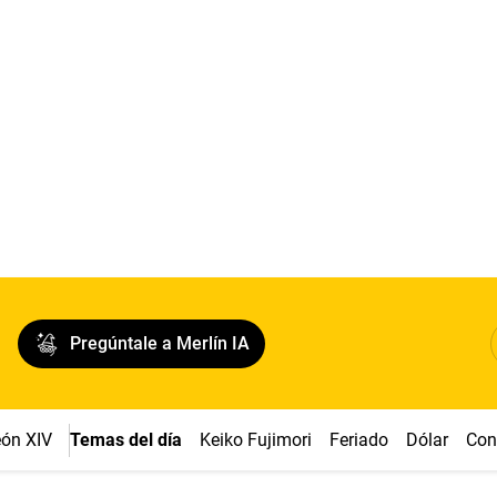
Pregúntale a Merlín IA
ón XIV
Temas del día
Keiko Fujimori
Feriado
Dólar
Con