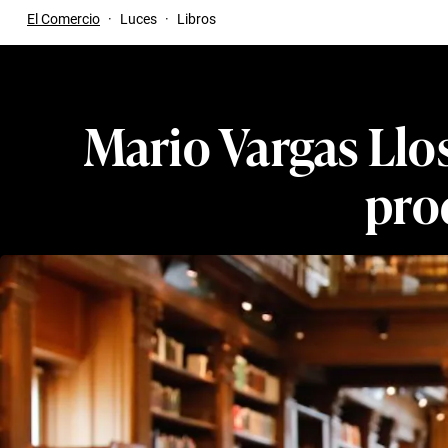
El Comercio
·
Luces
·
Libros
Mario Vargas Llos
pro