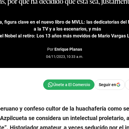
as, por qué ha decidido que esta sea, justament
a, figura clave en el nuevo libro de MVLL: las dedicatorias del
a la TV y a los escenarios, y más
el Nobel al retiro: Los 13 años más movidos de Mario Vargas 
Por
Enrique Planas
04/11/2023, 10:33 a.m.
Seguir en
 peruano y confeso cultor de la huachafería como s
Azpilcueta se considera un intelectual proletario, 
ite”. Historiador amateur, a veces seducido por el i