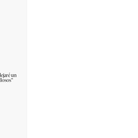
dejaré un
llosos”