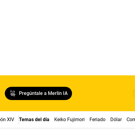
Pregúntale a Merlín IA
ón XIV
Temas del día
Keiko Fujimori
Feriado
Dólar
Cor