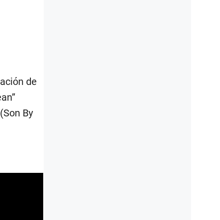
ración de
ean”
 (Son By