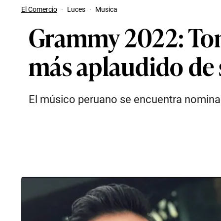
El Comercio
·
Luces
·
Musica
Grammy 2022: Tony
más aplaudido de 
El músico peruano se encuentra nominad