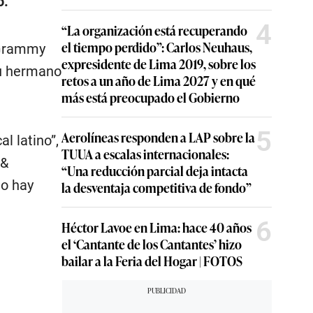
o.
4
“La organización está recuperando
el tiempo perdido”: Carlos Neuhaus,
 Grammy
expresidente de Lima 2019, sobre los
su hermano
retos a un año de Lima 2027 y en qué
más está preocupado el Gobierno
5
Aerolíneas responden a LAP sobre la
l latino”,
TUUA a escalas internacionales:
 &
“Una reducción parcial deja intacta
no hay
la desventaja competitiva de fondo”
6
Héctor Lavoe en Lima: hace 40 años
el ‘Cantante de los Cantantes’ hizo
bailar a la Feria del Hogar | FOTOS