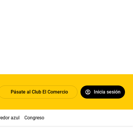
Pásate al Club El Comercio
Inicia sesión
redor azul
Congreso
Nasca
Acuña
Toledo
Sueldo míni