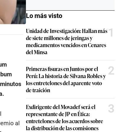
Lo más visto
1
Unidad de Investigación: Hallan más
de siete millones de jeringas y
medicamentos vencidos en Cenares
del Minsa
bum
2
Primeras fisuras en Juntos por el
álbum
Perú: La historia de Silvana Robles y
los entretelones del aparente voto
 minutos
de traición
a.
3
Exdirigente del Movadef será el
representante de JP en Ética:
l
entretelones de los acuerdos sobre
remio al
la distribución de las comisiones