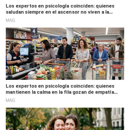
Los expertos en psicología coinciden: quienes
saludan siempre en el ascensor no viven a la
defensiva y tienen apertura social
MAG.
Los expertos en psicología coinciden: quienes
mantienen la calma en la fila gozan de empatía
cognitiva, gratitud y no solo tienen autocontrol
MAG.