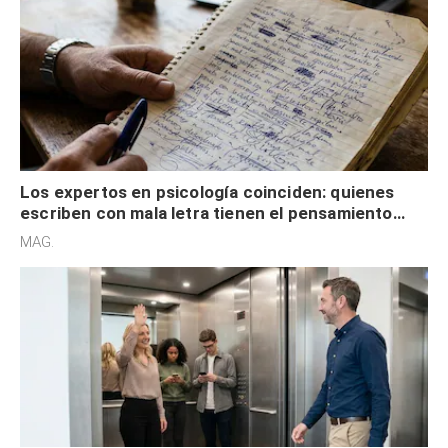
Los expertos en psicología coinciden: quienes
escriben con mala letra tienen el pensamiento
acelerado y no lo hacen por desinterés
MAG.