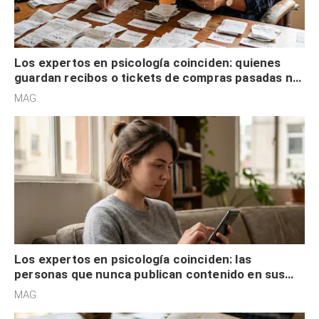
Los expertos en psicología coinciden: quienes
guardan recibos o tickets de compras pasadas no
son acumuladores, sino que tienen necesidad de
MAG.
control
Los expertos en psicología coinciden: las
personas que nunca publican contenido en sus
redes sociales no pretenden buscar validación
MAG.
externa