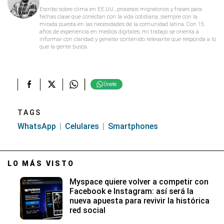
Escribo sobre clima en EE.UU., procesos migratorios y frases para
fechas clave que conectan con la vida cotidiana, siempre con la
mirada puesta en las necesidades de la comunidad latina. Con 15
años de experiencia en medios digitales, mi trabajo se orienta a
informar con claridad y generar contenido relevante que responda a lo
que la gente busca.
Únete
TAGS
WhatsApp
Celulares
Smartphones
LO MÁS VISTO
Myspace quiere volver a competir con
Facebook e Instagram: así será la
nueva apuesta para revivir la histórica
red social