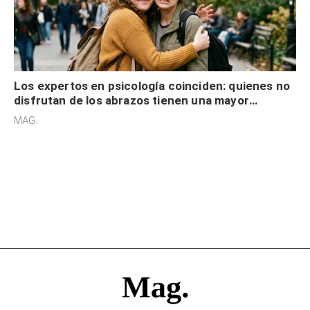
Los expertos en psicología coinciden: quienes no
disfrutan de los abrazos tienen una mayor
sensibilidad a los estímulos físicos y no es por
MAG.
desinterés