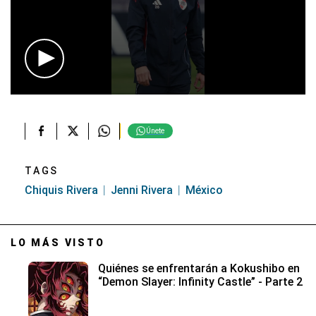
0
seconds
of
30
Únete
seconds
TAGS
Chiquis Rivera
Jenni Rivera
México
LO MÁS VISTO
Quiénes se enfrentarán a Kokushibo en
“Demon Slayer: Infinity Castle” - Parte 2