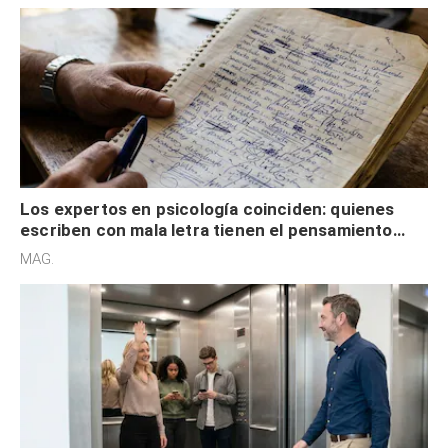
Los expertos en psicología coinciden: quienes
escriben con mala letra tienen el pensamiento
acelerado y no lo hacen por desinterés
MAG.