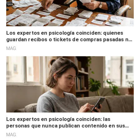
Los expertos en psicología coinciden: quienes
guardan recibos o tickets de compras pasadas no
son acumuladores, sino que tienen necesidad de
MAG.
control
Los expertos en psicología coinciden: las
personas que nunca publican contenido en sus
redes sociales no pretenden buscar validación
MAG.
externa