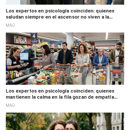
Los expertos en psicología coinciden: quienes
saludan siempre en el ascensor no viven a la
defensiva y tienen apertura social
MAG.
Los expertos en psicología coinciden: quienes
mantienen la calma en la fila gozan de empatía
cognitiva, gratitud y no solo tienen autocontrol
MAG.