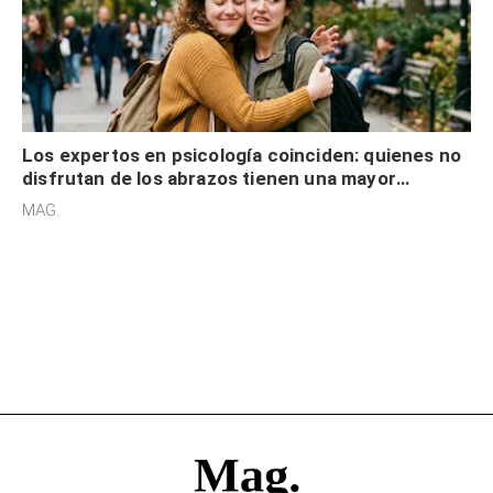
Los expertos en psicología coinciden: quienes no
disfrutan de los abrazos tienen una mayor
sensibilidad a los estímulos físicos y no es por
MAG.
desinterés