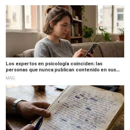
control
Los expertos en psicología coinciden: las
personas que nunca publican contenido en sus
redes sociales no pretenden buscar validación
MAG.
externa