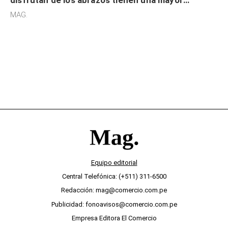
sensibilidad a los estímulos físicos y no es por
MAG.
desinterés
Equipo editorial
Central Telefónica: (+511) 311-6500
Redacción: mag@comercio.com.pe
Publicidad: fonoavisos@comercio.com.pe
Empresa Editora El Comercio