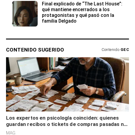
Final explicado de “The Last House”:
qué mantiene encerrados a los
protagonistas y qué pasó con la
familia Delgado
CONTENIDO SUGERIDO
Contenido
GEC
Los expertos en psicología coinciden: quienes
guardan recibos o tickets de compras pasadas no
son acumuladores, sino que tienen necesidad de
MAG.