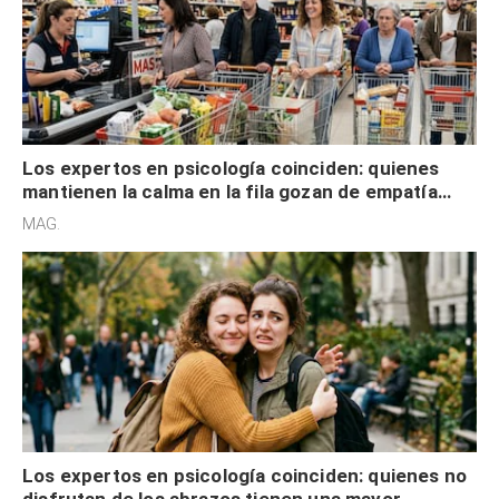
Los expertos en psicología coinciden: quienes
mantienen la calma en la fila gozan de empatía
cognitiva, gratitud y no solo tienen autocontrol
MAG.
Los expertos en psicología coinciden: quienes no
disfrutan de los abrazos tienen una mayor