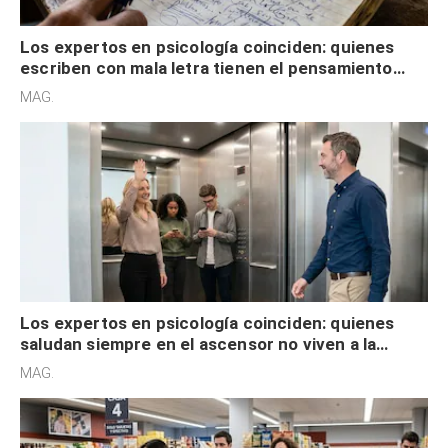
Los expertos en psicología coinciden: quienes
escriben con mala letra tienen el pensamiento
acelerado y no lo hacen por desinterés
MAG.
Los expertos en psicología coinciden: quienes
saludan siempre en el ascensor no viven a la
defensiva y tienen apertura social
MAG.