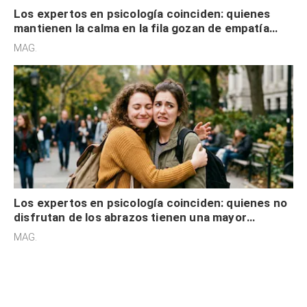
Los expertos en psicología coinciden: quienes
mantienen la calma en la fila gozan de empatía
cognitiva, gratitud y no solo tienen autocontrol
MAG.
Los expertos en psicología coinciden: quienes no
disfrutan de los abrazos tienen una mayor
sensibilidad a los estímulos físicos y no es por
MAG.
desinterés