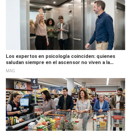
acelerado y no lo hacen por desinterés
MAG.
Los expertos en psicología coinciden: quienes
saludan siempre en el ascensor no viven a la
defensiva y tienen apertura social
MAG.