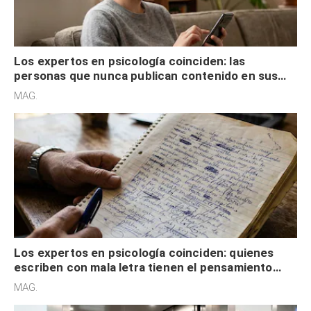
Los expertos en psicología coinciden: las
personas que nunca publican contenido en sus
redes sociales no pretenden buscar validación
MAG.
externa
Los expertos en psicología coinciden: quienes
escriben con mala letra tienen el pensamiento