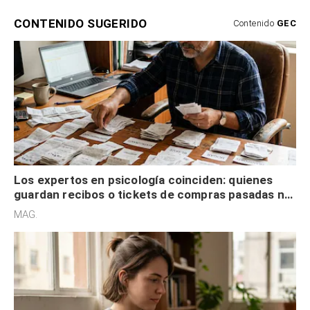
CONTENIDO SUGERIDO
Contenido
GEC
Los expertos en psicología coinciden: quienes
guardan recibos o tickets de compras pasadas no
son acumuladores, sino que tienen necesidad de
MAG.
control