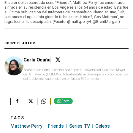
0
seconds
El actor de la recordada serie "Friends", Matthew Perry, fue encontrado
of
sin vida en su residencia en Los Ángeles a los 54 años de edad. Esta fue
0
su última publicación del intérprete del carismático Chandler Bing, "Oh,
seconds
¿entonces el agua tibia girando te hace sentir bien?, Soy Mattman", se
logra leer en la descripción. (Fuente: @mattyperry4, @BrentMorgan)
SOBRE EL AUTOR
Carla Ocaña
Bachiller en Comunicación Social por la Universidad Nacional Mayor
de San Marcos (UNMSM). Actualmente se desempeña como redactora
del Núcleo de Audiencias en el Grupo El Comercio.
Únete