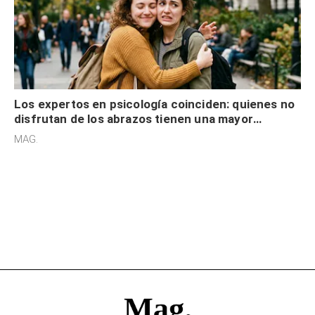
Los expertos en psicología coinciden: quienes no
disfrutan de los abrazos tienen una mayor
sensibilidad a los estímulos físicos y no es por
MAG.
desinterés