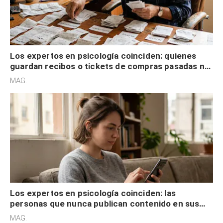
Los expertos en psicología coinciden: quienes
guardan recibos o tickets de compras pasadas no
son acumuladores, sino que tienen necesidad de
MAG.
control
Los expertos en psicología coinciden: las
personas que nunca publican contenido en sus
redes sociales no pretenden buscar validación
MAG.