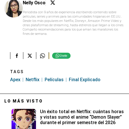
Nelly Osco
Periodista con 9 años de experiencia escribiendo contenido sobre
películas, series y animes para las comunidades hispanas en EE.UU..
Desde los más populares en Netflix, Disney+, Amazon Prime Video y
otras plataformas de streaming, hasta estrenos que llegan a los cines.
Comparto recomendaciones para los que aman las maratones los
fines de semana.
Únete
TAGS
Apex
Netflix
Películas
Final Explicado
LO MÁS VISTO
Un éxito total en Netflix: cuántas horas
y vistas sumó el anime “Demon Slayer”
durante el primer semestre del 2026