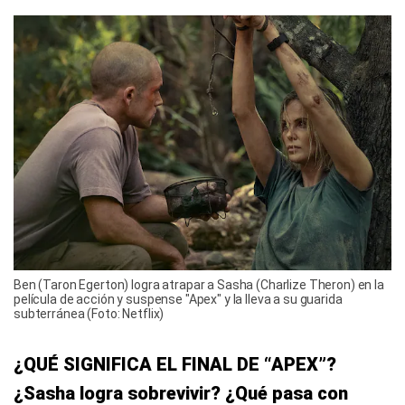
Ben (Taron Egerton) logra atrapar a Sasha (Charlize Theron) en la
película de acción y suspense "Apex" y la lleva a su guarida
subterránea (Foto: Netflix)
¿QUÉ SIGNIFICA EL FINAL DE “APEX”?
¿Sasha logra sobrevivir? ¿Qué pasa con