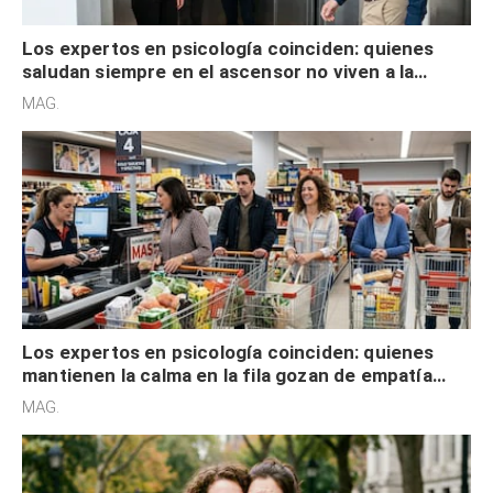
Los expertos en psicología coinciden: quienes
saludan siempre en el ascensor no viven a la
defensiva y tienen apertura social
MAG.
Los expertos en psicología coinciden: quienes
mantienen la calma en la fila gozan de empatía
cognitiva, gratitud y no solo tienen autocontrol
MAG.