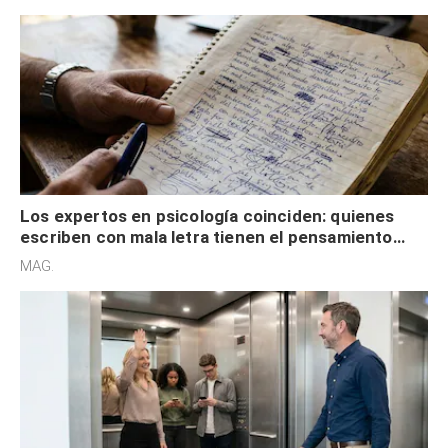
externa
Los expertos en psicología coinciden: quienes
escriben con mala letra tienen el pensamiento
acelerado y no lo hacen por desinterés
MAG.