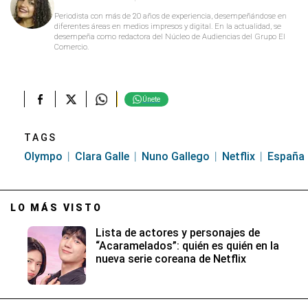
Periodista con más de 20 años de experiencia, desempeñándose en
diferentes áreas en medios impresos y digital. En la actualidad, se
desempeña como redactora del Núcleo de Audiencias del Grupo El
Comercio.
Únete
TAGS
Olympo
Clara Galle
Nuno Gallego
Netflix
España
LO MÁS VISTO
Lista de actores y personajes de
“Acaramelados”: quién es quién en la
nueva serie coreana de Netflix