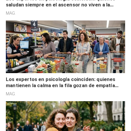
saludan siempre en el ascensor no viven a la
defensiva y tienen apertura social
MAG.
Los expertos en psicología coinciden: quienes
mantienen la calma en la fila gozan de empatía
cognitiva, gratitud y no solo tienen autocontrol
MAG.