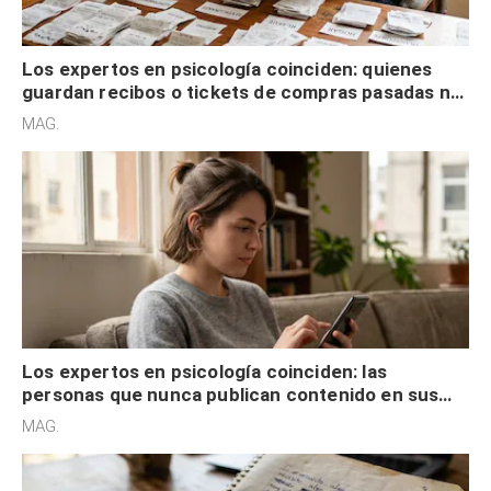
Los expertos en psicología coinciden: quienes
guardan recibos o tickets de compras pasadas no
son acumuladores, sino que tienen necesidad de
MAG.
control
Los expertos en psicología coinciden: las
personas que nunca publican contenido en sus
redes sociales no pretenden buscar validación
MAG.
externa