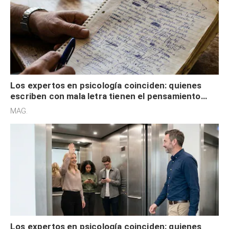
Los expertos en psicología coinciden: quienes
escriben con mala letra tienen el pensamiento
acelerado y no lo hacen por desinterés
MAG.
Los expertos en psicología coinciden: quienes