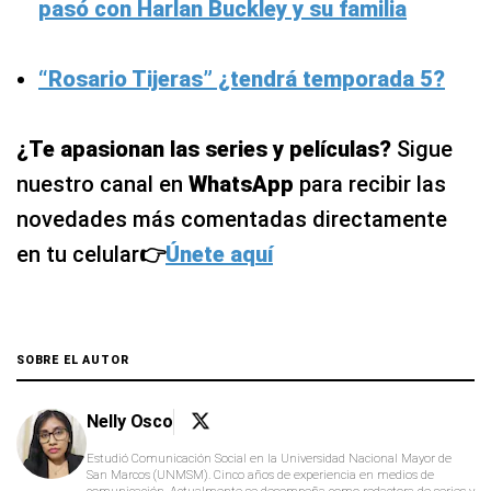
pasó con Harlan Buckley y su familia
“Rosario Tijeras” ¿tendrá temporada 5?
¿Te apasionan las series y películas?
Sigue
nuestro canal en
WhatsApp
para recibir las
novedades más comentadas directamente
en tu celular
👉
Únete aquí
SOBRE EL AUTOR
Nelly Osco
Estudió Comunicación Social en la Universidad Nacional Mayor de
San Marcos (UNMSM). Cinco años de experiencia en medios de
comunicación. Actualmente se desempeña como redactora de series y