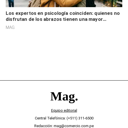
Los expertos en psicología coinciden: quienes no
disfrutan de los abrazos tienen una mayor
sensibilidad a los estímulos físicos y no es por
MAG.
desinterés
Equipo editorial
Central Telefónica: (+511) 311-6500
Redacción: mag@comercio.com.pe