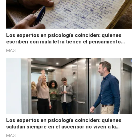
Los expertos en psicología coinciden: quienes
escriben con mala letra tienen el pensamiento
acelerado y no lo hacen por desinterés
MAG.
Los expertos en psicología coinciden: quienes
saludan siempre en el ascensor no viven a la
defensiva y tienen apertura social
MAG.