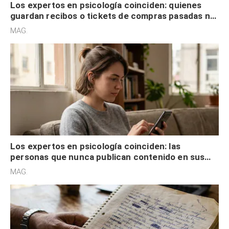
Los expertos en psicología coinciden: quienes
guardan recibos o tickets de compras pasadas no
son acumuladores, sino que tienen necesidad de
MAG.
control
Los expertos en psicología coinciden: las
personas que nunca publican contenido en sus
redes sociales no pretenden buscar validación
MAG.
externa