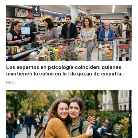
Los expertos en psicología coinciden: quienes
mantienen la calma en la fila gozan de empatía
cognitiva, gratitud y no solo tienen autocontrol
MAG.