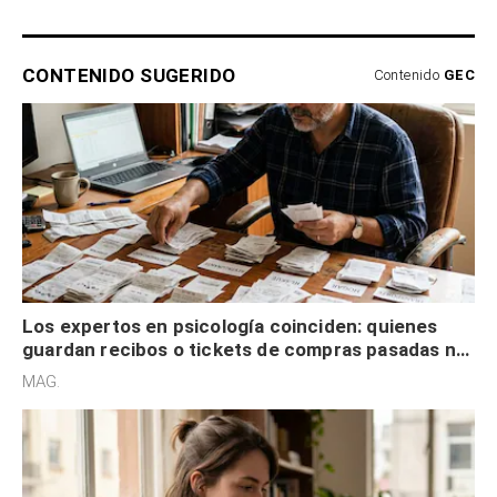
CONTENIDO SUGERIDO
Contenido
GEC
Los expertos en psicología coinciden: quienes
guardan recibos o tickets de compras pasadas no
son acumuladores, sino que tienen necesidad de
MAG.
control