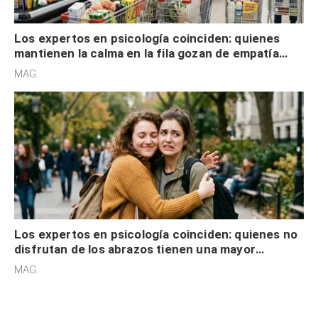
Los expertos en psicología coinciden: quienes
mantienen la calma en la fila gozan de empatía
cognitiva, gratitud y no solo tienen autocontrol
MAG.
Los expertos en psicología coinciden: quienes no
disfrutan de los abrazos tienen una mayor
sensibilidad a los estímulos físicos y no es por
MAG.
desinterés