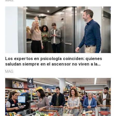
MAG.
Los expertos en psicología coinciden: quienes
saludan siempre en el ascensor no viven a la
defensiva y tienen apertura social
MAG.