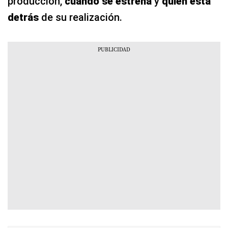
producción,
cuándo se estrena
y
quién está
detrás
de su realización.