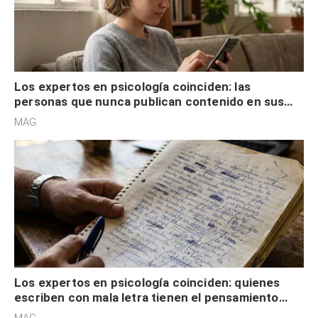
Los expertos en psicología coinciden: las
personas que nunca publican contenido en sus
redes sociales no pretenden buscar validación
MAG.
externa
Los expertos en psicología coinciden: quienes
escriben con mala letra tienen el pensamiento
acelerado y no lo hacen por desinterés