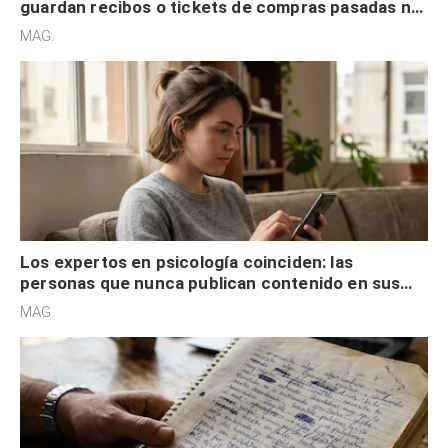
guardan recibos o tickets de compras pasadas no
son acumuladores, sino que tienen necesidad de
MAG.
control
Los expertos en psicología coinciden: las
personas que nunca publican contenido en sus
redes sociales no pretenden buscar validación
MAG.
externa