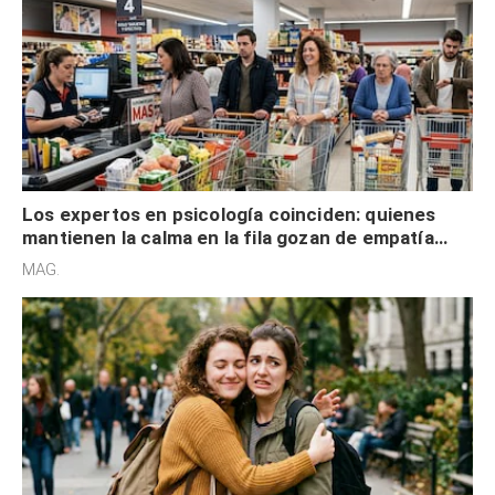
Los expertos en psicología coinciden: quienes
mantienen la calma en la fila gozan de empatía
cognitiva, gratitud y no solo tienen autocontrol
MAG.