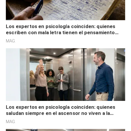
Los expertos en psicología coinciden: quienes
escriben con mala letra tienen el pensamiento
acelerado y no lo hacen por desinterés
MAG.
Los expertos en psicología coinciden: quienes
saludan siempre en el ascensor no viven a la
defensiva y tienen apertura social
MAG.