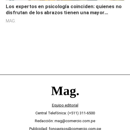
Los expertos en psicología coinciden: quienes no
disfrutan de los abrazos tienen una mayor
sensibilidad a los estímulos físicos y no es por
MAG.
desinterés
Equipo editorial
Central Telefónica: (+511) 311-6500
Redacción: mag@comercio.com.pe
Publicidad: fonoavisos@comercio.com.pe