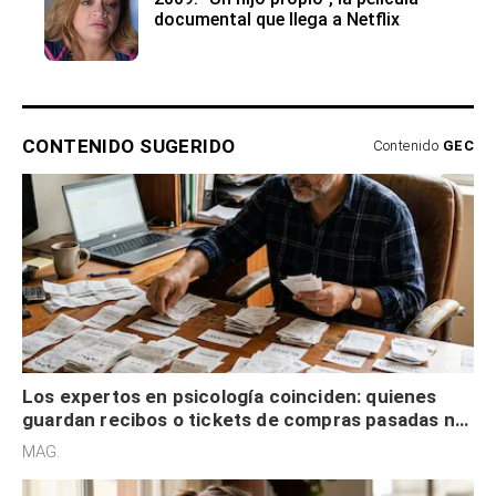
documental que llega a Netflix
CONTENIDO SUGERIDO
Contenido
GEC
Los expertos en psicología coinciden: quienes
guardan recibos o tickets de compras pasadas no
son acumuladores, sino que tienen necesidad de
MAG.
control