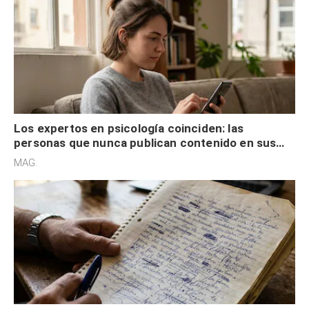
Los expertos en psicología coinciden: las
personas que nunca publican contenido en sus
redes sociales no pretenden buscar validación
MAG.
externa