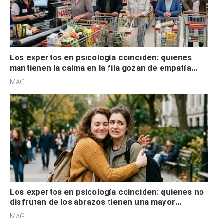
Los expertos en psicología coinciden: quienes
mantienen la calma en la fila gozan de empatía
cognitiva, gratitud y no solo tienen autocontrol
MAG.
Los expertos en psicología coinciden: quienes no
disfrutan de los abrazos tienen una mayor
sensibilidad a los estímulos físicos y no es por
MAG.