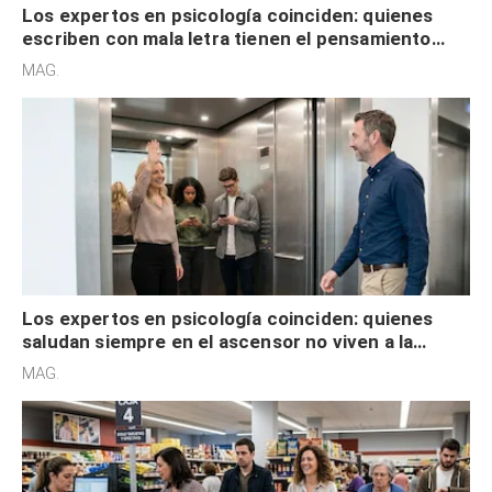
Los expertos en psicología coinciden: quienes
escriben con mala letra tienen el pensamiento
acelerado y no lo hacen por desinterés
MAG.
Los expertos en psicología coinciden: quienes
saludan siempre en el ascensor no viven a la
defensiva y tienen apertura social
MAG.