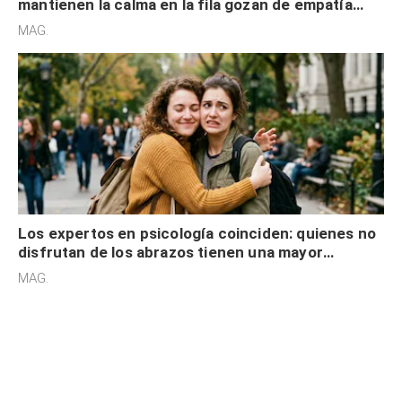
mantienen la calma en la fila gozan de empatía
cognitiva, gratitud y no solo tienen autocontrol
MAG.
Los expertos en psicología coinciden: quienes no
disfrutan de los abrazos tienen una mayor
sensibilidad a los estímulos físicos y no es por
MAG.
desinterés