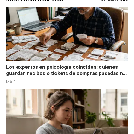
Los expertos en psicología coinciden: quienes
guardan recibos o tickets de compras pasadas no
son acumuladores, sino que tienen necesidad de
MAG.
control