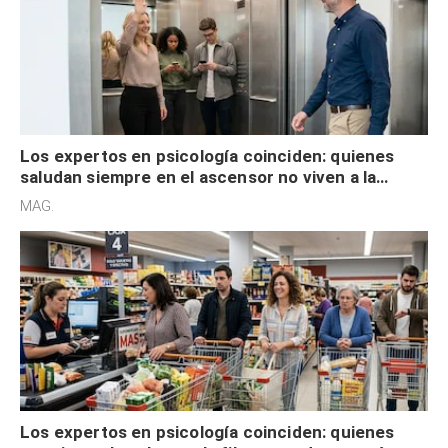
Los expertos en psicología coinciden: quienes
saludan siempre en el ascensor no viven a la
defensiva y tienen apertura social
MAG.
Los expertos en psicología coinciden: quienes