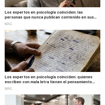
Los expertos en psicología coinciden: las
personas que nunca publican contenido en sus
redes sociales no pretenden buscar validación
MAG.
externa
Los expertos en psicología coinciden: quienes
escriben con mala letra tienen el pensamiento
acelerado y no lo hacen por desinterés
MAG.