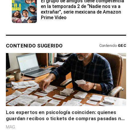
El grupo de amigos tiene competencia
en la temporada 2 de “Nadie nos va a
extrañar”, serie mexicana de Amazon
Prime Video
CONTENIDO SUGERIDO
Contenido
GEC
Los expertos en psicología coinciden: quienes
guardan recibos o tickets de compras pasadas no
son acumuladores, sino que tienen necesidad de
MAG.
control