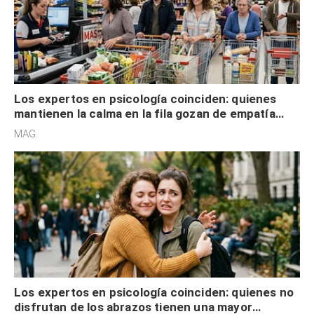
Los expertos en psicología coinciden: quienes
mantienen la calma en la fila gozan de empatía
cognitiva, gratitud y no solo tienen autocontrol
MAG.
Los expertos en psicología coinciden: quienes no
disfrutan de los abrazos tienen una mayor