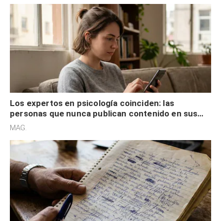
Los expertos en psicología coinciden: las
personas que nunca publican contenido en sus
redes sociales no pretenden buscar validación
MAG.
externa