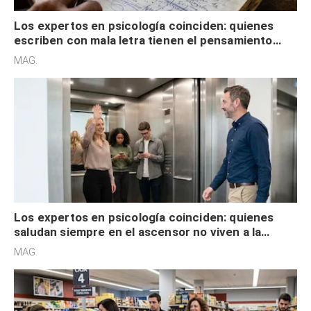
Los expertos en psicología coinciden: quienes
escriben con mala letra tienen el pensamiento
acelerado y no lo hacen por desinterés
MAG.
Los expertos en psicología coinciden: quienes
saludan siempre en el ascensor no viven a la
defensiva y tienen apertura social
MAG.