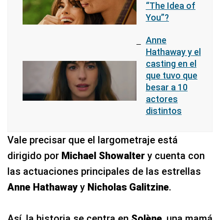
“The Idea of
You”?
Anne
Hathaway y el
casting en el
que tuvo que
besar a 10
actores
distintos
Vale precisar que el largometraje está
dirigido por
Michael Showalter
y cuenta con
las actuaciones principales de las estrellas
Anne Hathaway
y
Nicholas Galitzine
.
Así, la historia se centra en
Solène
, una mamá