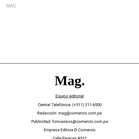
sensibilidad a los estímulos físicos y no es por
MAG.
desinterés
Equipo editorial
Central Telefónica: (+511) 311-6500
Redacción: mag@comercio.com.pe
Publicidad: fonoavisos@comercio.com.pe
Empresa Editora El Comercio
Calle Paracas #532