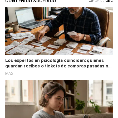
CONTENIDO SUGERIDO
Contenido
GEC
Los expertos en psicología coinciden: quienes
guardan recibos o tickets de compras pasadas no
son acumuladores, sino que tienen necesidad de
MAG.
control