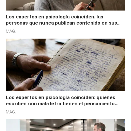
Los expertos en psicología coinciden: las
personas que nunca publican contenido en sus
redes sociales no pretenden buscar validación
MAG.
externa
Los expertos en psicología coinciden: quienes
escriben con mala letra tienen el pensamiento
acelerado y no lo hacen por desinterés
MAG.