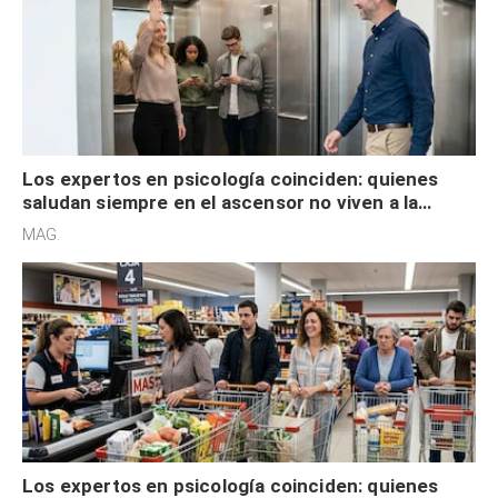
Los expertos en psicología coinciden: quienes
saludan siempre en el ascensor no viven a la
defensiva y tienen apertura social
MAG.
Los expertos en psicología coinciden: quienes