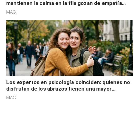
mantienen la calma en la fila gozan de empatía
cognitiva, gratitud y no solo tienen autocontrol
MAG.
Los expertos en psicología coinciden: quienes no
disfrutan de los abrazos tienen una mayor
sensibilidad a los estímulos físicos y no es por
MAG.
desinterés