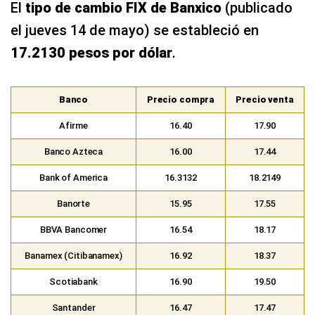
El
tipo de cambio FIX de Banxico
(publicado
el jueves 14 de mayo) se estableció en
17.2130 pesos por dólar
.
Banco
Precio compra
Precio venta
Afirme
16.40
17.90
Banco Azteca
16.00
17.44
Bank of America
16.3132
18.2149
Banorte
15.95
17.55
BBVA Bancomer
16.54
18.17
Banamex (Citibanamex)
16.92
18.37
Scotiabank
16.90
19.50
Santander
16.47
17.47