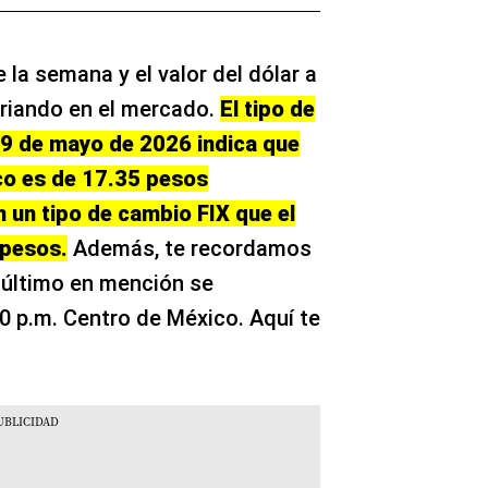
la semana y el valor del dólar a
riando en el mercado.
El tipo de
9 de mayo de 2026 indica que
ico es de 17.35 pesos
 un tipo de cambio FIX que el
 pesos.
Además, te recordamos
e último en mención se
0 p.m. Centro de México. Aquí te