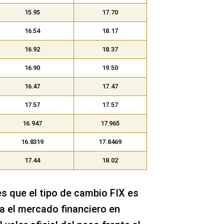
15.95
17.70
16.54
18.17
16.92
18.37
16.90
19.50
16.47
17.47
17.57
17.57
16.947
17.965
16.8319
17.8469
17.44
18.02
s que el tipo de cambio FIX es
a el mercado financiero en