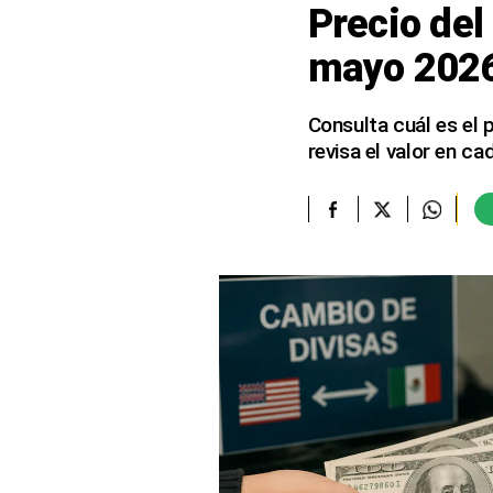
Precio del
elcomercio.pe
mayo 2026
Términos
Y
Condiciones
Consulta cuál es el
De
revisa el valor en ca
Uso
Oficinas
Concesionarias
Principios
Rectores
Buenas
Prácticas
Políticas
De
Privacidad
Política
Integrada
De
Gestión