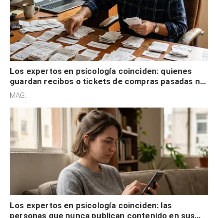
Los expertos en psicología coinciden: quienes
guardan recibos o tickets de compras pasadas no
son acumuladores, sino que tienen necesidad de
MAG.
control
Los expertos en psicología coinciden: las
personas que nunca publican contenido en sus