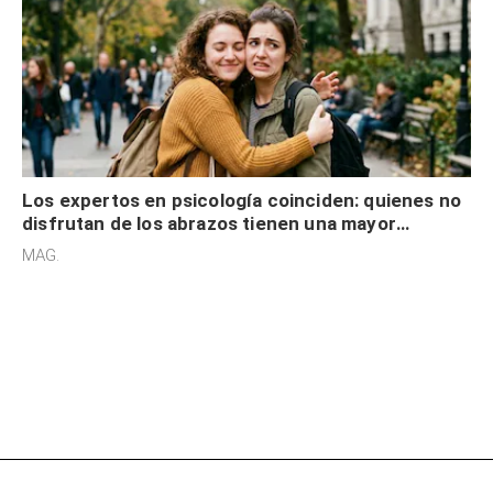
Los expertos en psicología coinciden: quienes no
disfrutan de los abrazos tienen una mayor
sensibilidad a los estímulos físicos y no es por
MAG.
desinterés