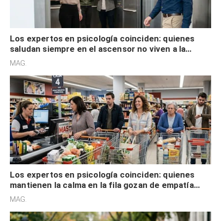
Los expertos en psicología coinciden: quienes
saludan siempre en el ascensor no viven a la
defensiva y tienen apertura social
MAG.
Los expertos en psicología coinciden: quienes
mantienen la calma en la fila gozan de empatía
cognitiva, gratitud y no solo tienen autocontrol
MAG.