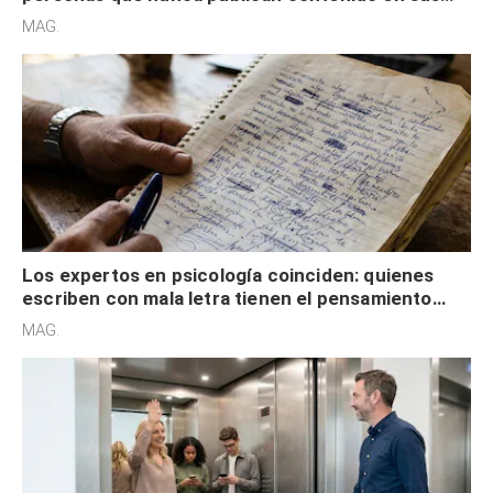
redes sociales no pretenden buscar validación
MAG.
externa
Los expertos en psicología coinciden: quienes
escriben con mala letra tienen el pensamiento
acelerado y no lo hacen por desinterés
MAG.