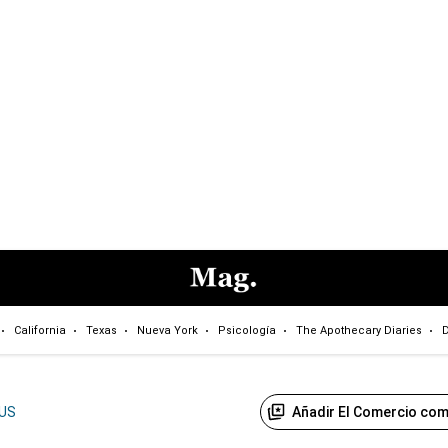
California
Texas
Nueva York
Psicología
The Apothecary Diaries
D
Añadir El Comercio com
US