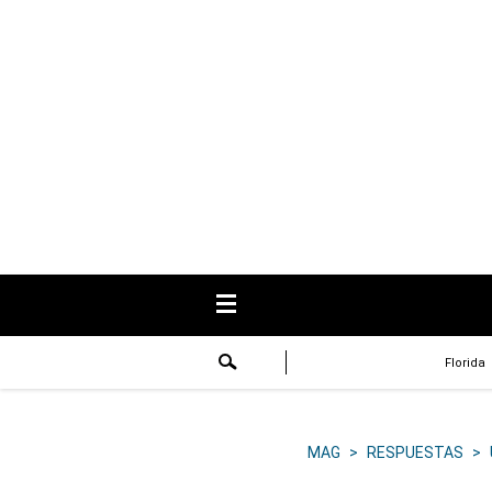
USA
Respuestas
Fama
Historias
Data
Videos
Recetas
Florida
Virales
Lo último
MAG
>
RESPUESTAS
>
Volver a El Comercio