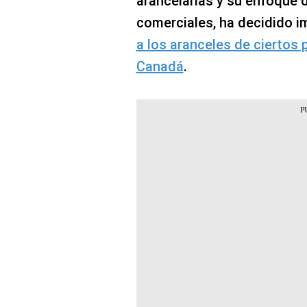
arancelarias y su enfoque 
comerciales, ha decidido 
a los aranceles de ciertos
Canadá
.