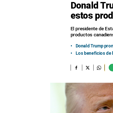
Donald Tru
elcomercio.pe
estos pro
Términos
Y
Condiciones
El presidente de Es
De
productos canadiense
Uso
Oficinas
Donald Trump prom
Concesionarias
Los beneficios de
Principios
Rectores
Buenas
Prácticas
Políticas
De
Privacidad
Política
Integrada
De
Gestión