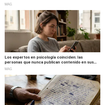
son acumuladores, sino que tienen necesidad de
MAG.
control
Los expertos en psicología coinciden: las
personas que nunca publican contenido en sus
redes sociales no pretenden buscar validación
MAG.
externa