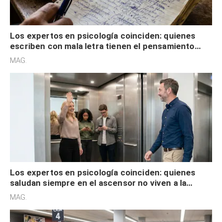
Los expertos en psicología coinciden: quienes
escriben con mala letra tienen el pensamiento
acelerado y no lo hacen por desinterés
MAG.
Los expertos en psicología coinciden: quienes
saludan siempre en el ascensor no viven a la
defensiva y tienen apertura social
MAG.