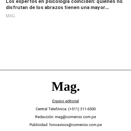
Los expertos en psicología coinciden: quienes no
disfrutan de los abrazos tienen una mayor
sensibilidad a los estímulos físicos y no es por
MAG.
desinterés
Equipo editorial
Central Telefónica: (+511) 311-6500
Redacción: mag@comercio.com.pe
Publicidad: fonoavisos@comercio.com.pe