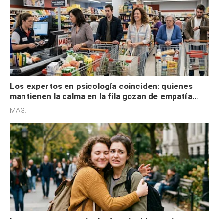
Los expertos en psicología coinciden: quienes
mantienen la calma en la fila gozan de empatía
cognitiva, gratitud y no solo tienen autocontrol
MAG.