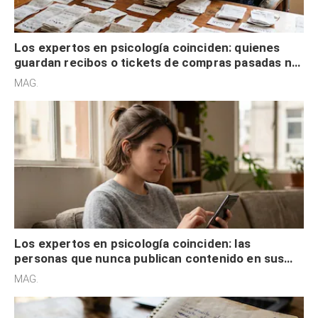
Los expertos en psicología coinciden: quienes
guardan recibos o tickets de compras pasadas no
son acumuladores, sino que tienen necesidad de
MAG.
control
Los expertos en psicología coinciden: las
personas que nunca publican contenido en sus
redes sociales no pretenden buscar validación
MAG.
externa