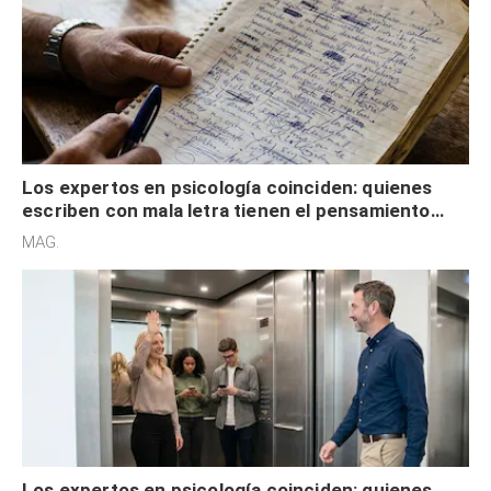
Los expertos en psicología coinciden: quienes
escriben con mala letra tienen el pensamiento
acelerado y no lo hacen por desinterés
MAG.
Los expertos en psicología coinciden: quienes