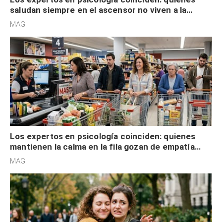
saludan siempre en el ascensor no viven a la
defensiva y tienen apertura social
MAG.
Los expertos en psicología coinciden: quienes
mantienen la calma en la fila gozan de empatía
cognitiva, gratitud y no solo tienen autocontrol
MAG.