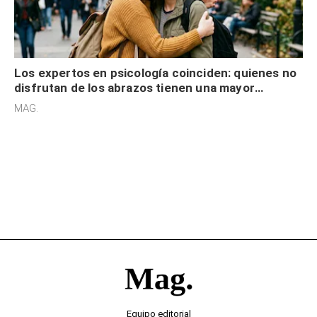
Los expertos en psicología coinciden: quienes no
disfrutan de los abrazos tienen una mayor
sensibilidad a los estímulos físicos y no es por
MAG.
desinterés
Equipo editorial