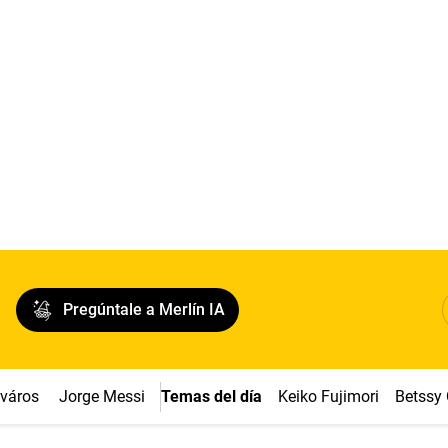
Pregúntale a Merlín IA
cváros
Jorge Messi
Temas del día
Keiko Fujimori
Betssy