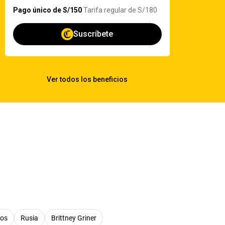
dos
Rusia
Brittney Griner