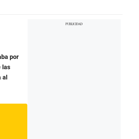
aba por
 las
 al