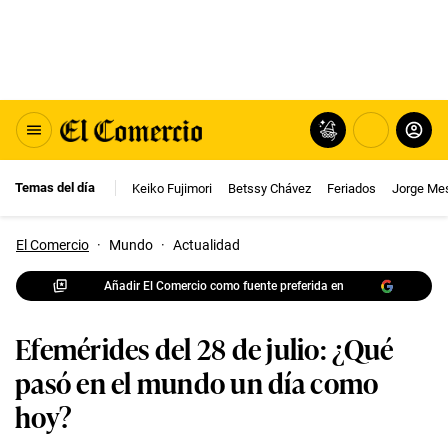
Temas del día
Keiko Fujimori
Betssy Chávez
Feriados
Jorge Me
El Comercio
·
Mundo
·
Actualidad
Añadir El Comercio como fuente preferida en
Efemérides del 28 de julio: ¿Qué
pasó en el mundo un día como
hoy?