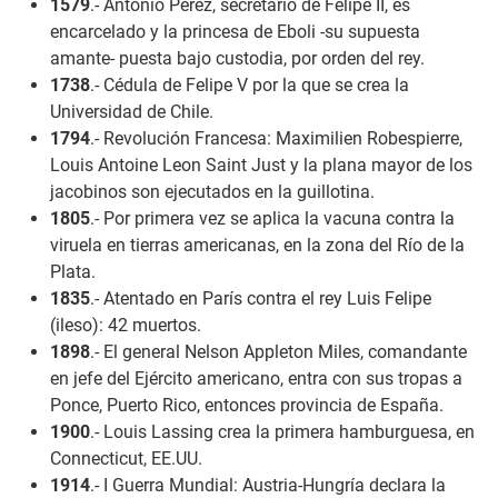
1579
.- Antonio Pérez, secretario de Felipe II, es
encarcelado y la princesa de Eboli -su supuesta
amante- puesta bajo custodia, por orden del rey.
1738
.- Cédula de Felipe V por la que se crea la
Universidad de Chile.
1794
.- Revolución Francesa: Maximilien Robespierre,
Louis Antoine Leon Saint Just y la plana mayor de los
jacobinos son ejecutados en la guillotina.
1805
.- Por primera vez se aplica la vacuna contra la
viruela en tierras americanas, en la zona del Río de la
Plata.
1835
.- Atentado en París contra el rey Luis Felipe
(ileso): 42 muertos.
1898
.- El general Nelson Appleton Miles, comandante
en jefe del Ejército americano, entra con sus tropas a
Ponce, Puerto Rico, entonces provincia de España.
1900
.- Louis Lassing crea la primera hamburguesa, en
Connecticut, EE.UU.
1914
.- I Guerra Mundial: Austria-Hungría declara la