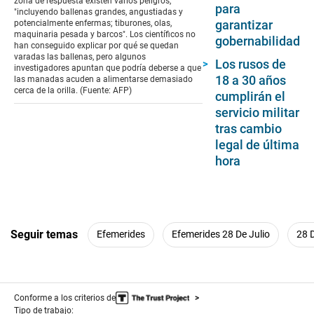
zona de respuesta existen varios peligros,
para
"incluyendo ballenas grandes, angustiadas y
garantizar
potencialmente enfermas; tiburones, olas,
maquinaria pesada y barcos". Los científicos no
gobernabilidad
han conseguido explicar por qué se quedan
varadas las ballenas, pero algunos
Los rusos de
investigadores apuntan que podría deberse a que
18 a 30 años
las manadas acuden a alimentarse demasiado
cerca de la orilla. (Fuente: AFP)
cumplirán el
servicio militar
tras cambio
legal de última
hora
Seguir temas
Efemerides
Efemerides 28 De Julio
28 D
Conforme a los criterios de
Tipo de trabajo: