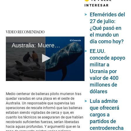
INTERESAR
Efemérides del
27 de julio:
¿Qué pasó en
VIDEO RECOMENDADO
el mundo un
día como hoy?
Australia: Mueren varadas medio centenar de ballenas piloto
EE.UU.
concede apoyo
militar a
Ucrania por
valor de 400
0
millones de
seconds
dólares
of
Medio centenar de ballenas piloto murieron tras
1
quedar varadas en una playa en el oeste de
Lula admite
minute,
Australia. Un responsable que supervisa las
25
que ofrecerá
operaciones de rescate informó que las ballenas
seconds
estaban siendo vigiladas de cerca y que, en
cargos a
cuanto los técnicos se aseguraran de que habían
partidos de
recobrado suficientes fuerzas, serían liberadas
hacia aguas profundas. Y argumentó que en la
centroderecha