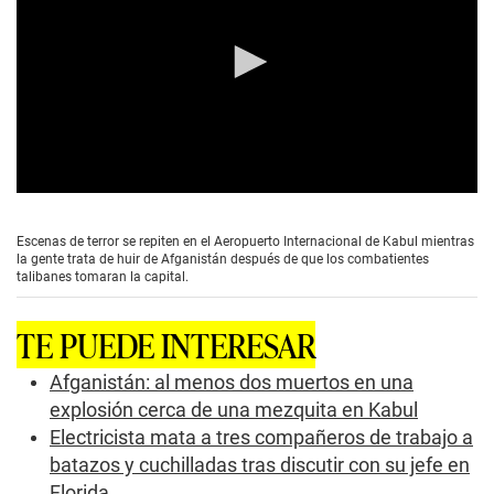
0
s
e
Escenas de terror se repiten en el Aeropuerto Internacional de Kabul mientras
c
la gente trata de huir de Afganistán después de que los combatientes
o
talibanes tomaran la capital.
n
d
s
TE PUEDE INTERESAR
o
f
0
Afganistán: al menos dos muertos en una
s
explosión cerca de una mezquita en Kabul
e
c
Electricista mata a tres compañeros de trabajo a
o
batazos y cuchilladas tras discutir con su jefe en
n
d
Florida