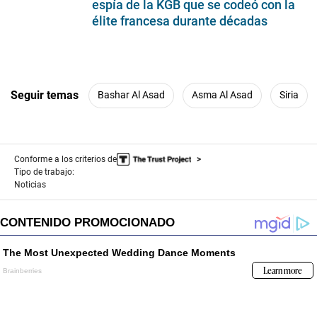
28
espía de la KGB que se codeó con la
seconds
élite francesa durante décadas
Seguir temas
Bashar Al Asad
Asma Al Asad
Siria
Conforme a los criterios de
Tipo de trabajo:
Noticias