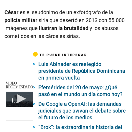
César
es el seudónimo de un exfotógrafo de la
policía militar
siria que desertó en 2013 con 55.000
imágenes que
ilustran la brutalidad
y los abusos
cometidos en las cárceles sirias.
TE PUEDE INTERESAR
Luis Abinader es reelegido
presidente de República Dominicana
en primera vuelta
VIDEO
RECOMENDADO
Efemérides del 20 de mayo: ¿Qué
pasó en el mundo un día como hoy?
Irán lanza un ataque con drones contra Israel
De Google a OpenAI: las demandas
0
judiciales que avivan el debate sobre
seconds
el futuro de los medios
of
1
“Brok”: la extraordinaria historia del
minute,