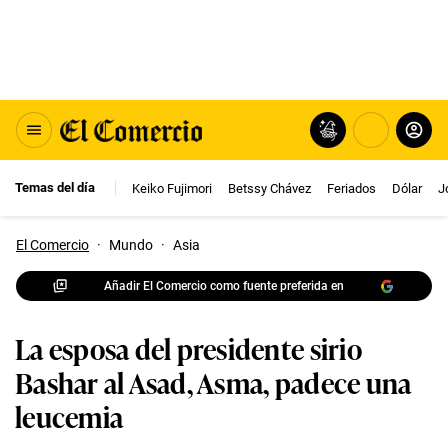
Temas del día
Keiko Fujimori
Betssy Chávez
Feriados
Dólar
J
El Comercio
·
Mundo
·
Asia
Añadir El Comercio como fuente preferida en
La esposa del presidente sirio
Bashar al Asad, Asma, padece una
leucemia