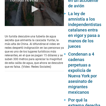
en un accidente
de avión
La ley de
amnistía a los
independentistas
0
catalanes entra
seconds
en vigor y pasa a
of
Un turista descubre una tubería de agua
12
manos de los
secreta que alimenta la cascada Yuntai, la
seconds
más alta de China. Al difundirse el video en
jueces
redes despertó indignación en las personas ya
que es uno de los lugares turísticos más
Condenan a 4
relevantes, en el que se pagan 15 dólares y se
cadenas
suben 300 metros para apreciar la magnitud
de esta caída de agua, que ahora se descubre
perpetuas a
que es falsa. (Video: Redes Sociales)
expolicía de
Nueva York por
asesinato de
migrantes
mexicanos
Por qué la
extrema derecha