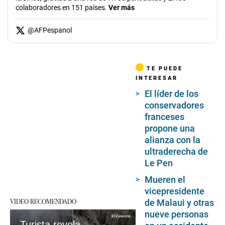
colaboradores en 151 países.
Ver más
@
AFPespanol
TE PUEDE
INTERESAR
El líder de los
conservadores
franceses
propone una
alianza con la
ultraderecha de
Le Pen
Mueren el
vicepresidente
VIDEO RECOMENDADO
de Malaui y otras
nueve personas
Turista revela que la cascada más alta de China es falsa al descubrir una tubería en la cima