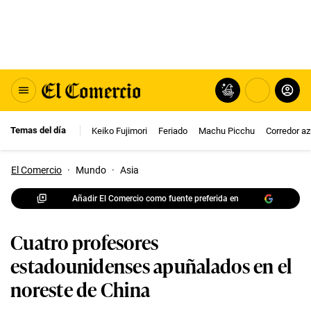
Temas del día
Keiko Fujimori
Feriado
Machu Picchu
Corredor az
El Comercio
·
Mundo
·
Asia
Añadir El Comercio como fuente preferida en
Cuatro profesores
estadounidenses apuñalados en el
noreste de China