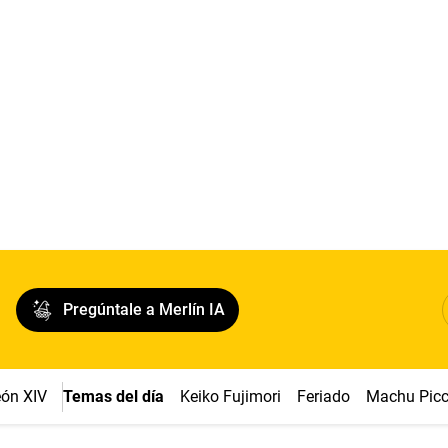
Pregúntale a Merlín IA
ón XIV
Temas del día
Keiko Fujimori
Feriado
Machu Pic