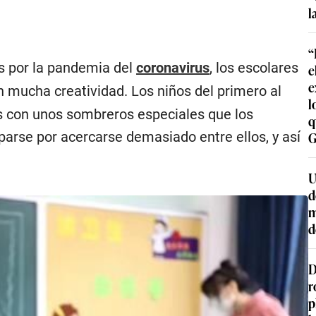
l
“
es por la pandemia del
coronavirus
, los escolares
e
e
on mucha creatividad. Los niños del primero al
l
as con unos sombreros especiales que los
q
rse por acercarse demasiado entre ellos, y así
G
U
d
m
d
D
r
p