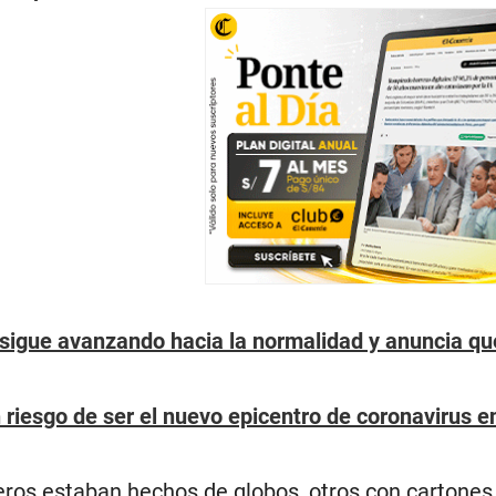
sigue avanzando hacia la normalidad y anuncia qu
n riesgo de ser el nuevo epicentro de coronavirus e
eros estaban hechos de globos, otros con cartones