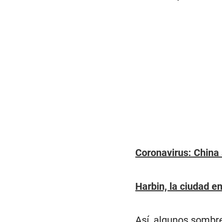
Coronavirus: China 
Harbin, la ciudad e
Así, algunos sombr