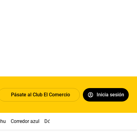
Pásate al Club El Comercio
Inicia sesión
chu
Corredor azul
Dólar
Congreso
Nasca
Acuña
Toled