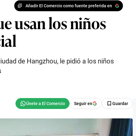
Añadir El Comercio como fuente preferida en
e usan los niños
ial
iudad de Hangzhou, le pidió a los niños
s
Seguir en
Guardar