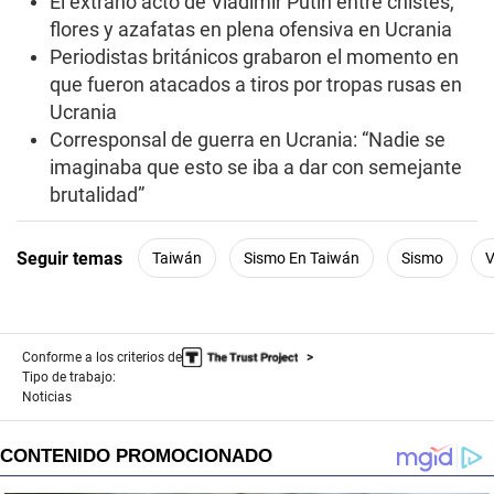
El extraño acto de Vladimir Putin entre chistes,
flores y azafatas en plena ofensiva en Ucrania
Periodistas británicos grabaron el momento en
que fueron atacados a tiros por tropas rusas en
Ucrania
Corresponsal de guerra en Ucrania: “Nadie se
imaginaba que esto se iba a dar con semejante
brutalidad”
Seguir temas
Taiwán
Sismo En Taiwán
Sismo
V
Conforme a los criterios de
Tipo de trabajo:
Noticias