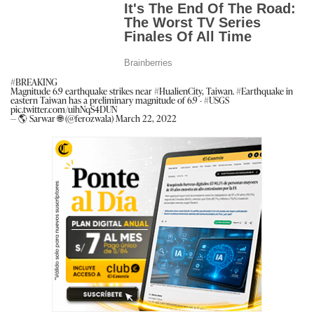
#BREAKING
Magnitude 6.9 earthquake strikes near
#HualienCity
, Taiwan.
#Earthquake
in
eastern Taiwan has a preliminary magnitude of 6.9 -
#USGS
pic.twitter.com/uihNqS4DUN
— 🌎 Sarwar 🌐 (@ferozwala)
March 22, 2022