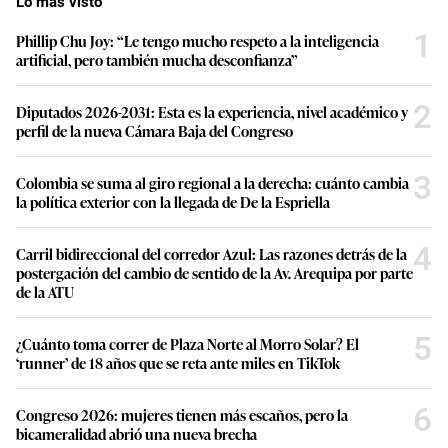
Lo más visto
1
Phillip Chu Joy: “Le tengo mucho respeto a la inteligencia
artificial, pero también mucha desconfianza”
2
Diputados 2026-2031: Esta es la experiencia, nivel académico y
perfil de la nueva Cámara Baja del Congreso
3
Colombia se suma al giro regional a la derecha: cuánto cambia
la política exterior con la llegada de De la Espriella
4
Carril bidireccional del corredor Azul: Las razones detrás de la
postergación del cambio de sentido de la Av. Arequipa por parte
de la ATU
5
¿Cuánto toma correr de Plaza Norte al Morro Solar? El
‘runner’ de 18 años que se reta ante miles en TikTok
6
Congreso 2026: mujeres tienen más escaños, pero la
bicameralidad abrió una nueva brecha