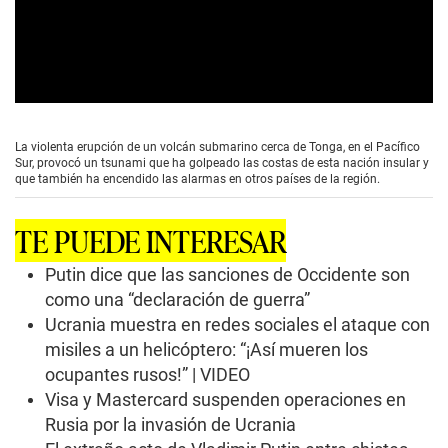
0
s
e
La violenta erupción de un volcán submarino cerca de Tonga, en el Pacífico
c
Sur, provocó un tsunami que ha golpeado las costas de esta nación insular y
o
que también ha encendido las alarmas en otros países de la región.
n
d
s
TE PUEDE INTERESAR
o
f
0
Putin dice que las sanciones de Occidente son
s
como una “declaración de guerra”
e
c
Ucrania muestra en redes sociales el ataque con
o
misiles a un helicóptero: “¡Así mueren los
n
d
ocupantes rusos!” | VIDEO
s
Visa y Mastercard suspenden operaciones en
Rusia por la invasión de Ucrania