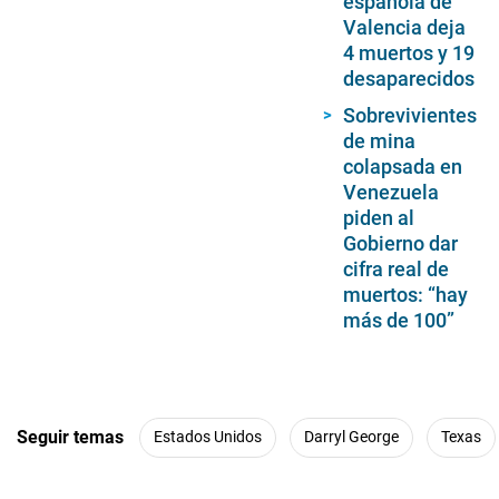
española de
Valencia deja
4 muertos y 19
desaparecidos
Sobrevivientes
de mina
colapsada en
Venezuela
piden al
Gobierno dar
cifra real de
muertos: “hay
más de 100”
Seguir temas
Estados Unidos
Darryl George
Texas