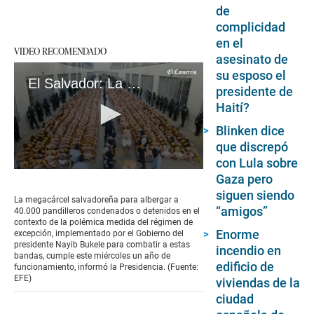
de
complicidad
en el
VIDEO RECOMENDADO
asesinato de
su esposo el
El Salvador: La megacárcel implementado por Nayib Bukele cumple un año
presidente de
Haití?
Blinken dice
que discrepó
con Lula sobre
0
Gaza pero
seconds
siguen siendo
of
La megacárcel salvadoreña para albergar a
1
“amigos”
40.000 pandilleros condenados o detenidos en el
minute,
contexto de la polémica medida del régimen de
3
Enorme
excepción, implementado por el Gobierno del
seconds
presidente Nayib Bukele para combatir a estas
incendio en
bandas, cumple este miércoles un año de
edificio de
funcionamiento, informó la Presidencia. (Fuente:
EFE)
viviendas de la
ciudad