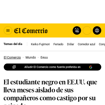
Temas del día
Keiko Fujimori
Feriado
Dólar
Corredor azul
Con
El Comercio
·
Mundo
·
Eeuu
Añadir El Comercio como fuente preferida en
El estudiante negro en EE.UU. que
lleva meses aislado de sus
compañeros como castigo por su