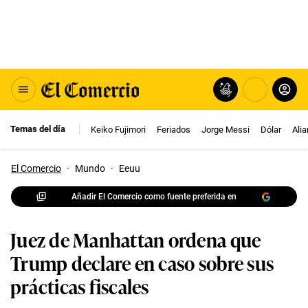
Temas del día
Keiko Fujimori
Feriados
Jorge Messi
Dólar
Ali
El Comercio
·
Mundo
·
Eeuu
Añadir El Comercio como fuente preferida en
Juez de Manhattan ordena que
Trump declare en caso sobre sus
prácticas fiscales