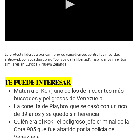
0
s
e
La protesta liderada por camioneros canadienses contra las medidas
c
anticovid, convocadas como "convoy de la libertad", inspiró movimientos
o
similares en Europa y Nueva Zelanda.
n
d
s
TE PUEDE INTERESAR
o
f
Matan a el Koki, uno de los delincuentes más
1
m
buscados y peligrosos de Venezuela
i
La conejita de Playboy que se casó con un rico
n
u
de 89 años y se quedó sin herencia
t
Quién era el Koki, el peligroso jefe criminal de la
e
,
Cota 905 que fue abatido por la policía de
5
Venezuela
0