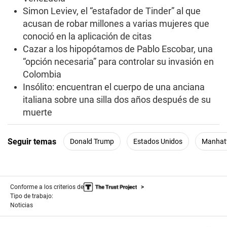
s
Simon Leviev, el “estafador de Tinder” al que
e
c
acusan de robar millones a varias mujeres que
o
conoció en la aplicación de citas
n
d
Cazar a los hipopótamos de Pablo Escobar, una
s
“opción necesaria” para controlar su invasión en
Colombia
Insólito: encuentran el cuerpo de una anciana
italiana sobre una silla dos años después de su
muerte
Seguir temas
Donald Trump
Estados Unidos
Manhat
Conforme a los criterios de
Tipo de trabajo:
Noticias