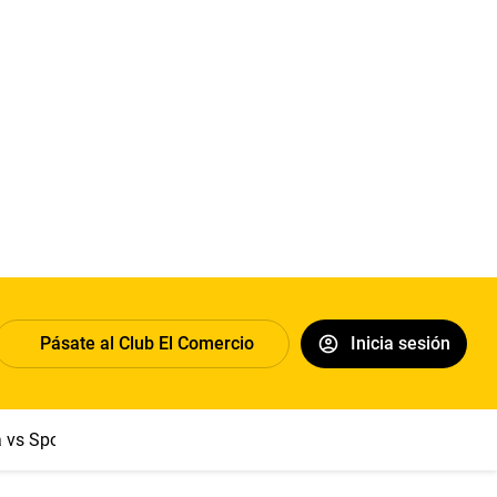
Pásate al Club El Comercio
Inicia sesión
a vs Sport Boys
Jorge Messi
Dólar
Papa León XIV
Congre