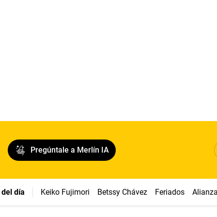
Pregúntale a Merlín IA
del día
Keiko Fujimori
Betssy Chávez
Feriados
Alianz