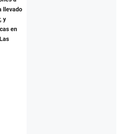
 llevado
, y
icas en
 Las