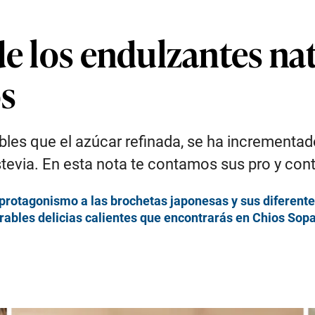
de los endulzantes na
s
es que el azúcar refinada, se ha incrementado 
estevia. En esta nota te contamos sus pro y con
a protagonismo a las brochetas japonesas y sus diferent
erables delicias calientes que encontrarás en Chios Sop