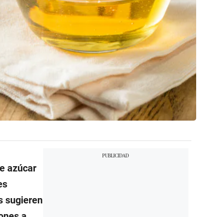
de azúcar
es
s sugieren
ones a