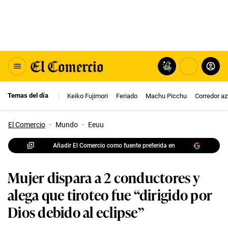
Temas del día
Keiko Fujimori
Feriado
Machu Picchu
Corredor az
El Comercio
·
Mundo
·
Eeuu
Añadir El Comercio como fuente preferida en
Mujer dispara a 2 conductores y
alega que tiroteo fue “dirigido por
Dios debido al eclipse”