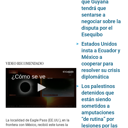
que Guyana
tendrá que
sentarse a
negociar sobre la
disputa por el
Esequibo
Estados Unidos
insta a Ecuador y
México a
cooperar para
VIDEO RECOMENDADO
resolver su crisis
¿Cómo se ve el eclipse solar desde la Estación Espacial Internacional? | VIDEO
diplomática
Los palestinos
detenidos que
están siendo
sometidos a
0
amputaciones
seconds
“de rutina” por
of
La localidad de Eagle Pass (EE.UU.), en la
2
lesiones por las
frontera con México, recibió este lunes la
minutes,