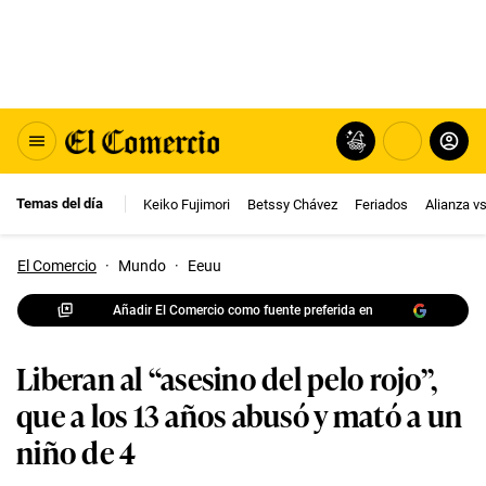
Temas del día
Keiko Fujimori
Betssy Chávez
Feriados
Alianza v
El Comercio
·
Mundo
·
Eeuu
Añadir El Comercio como fuente preferida en
Liberan al “asesino del pelo rojo”,
que a los 13 años abusó y mató a un
niño de 4