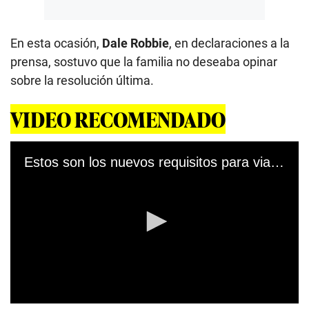
En esta ocasión,
Dale Robbie
, en declaraciones a la
prensa, sostuvo que la familia no deseaba opinar
sobre la resolución última.
VIDEO RECOMENDADO
Estos son los nuevos requisitos para viajar a Estados Unidos a partir de noviembre
0