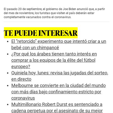
s
e
El pasado 20 de septiembre, el gobierno de Joe Biden anunció que, a partir
c
del mes de noviembre, los turistas que visiten el país deberán estar
o
completamente vacunados contra el coronavirus.
n
d
s
TE PUEDE INTERESAR
o
f
0
El “retorcido” experimento que intentó criar a un
s
bebé con un chimpancé
e
c
¿Por qué los árabes tienen tanto interés en
o
comprar a los equipos de la élite del fútbol
n
d
europeo?
s
Quiniela hoy, lunes: revisa las jugadas del sorteo,
en directo
Melbourne se convierte en la ciudad del mundo
con más días bajo confinamiento estricto por
coronavirus
Multimillonario Robert Durst es sentenciado a
cadena perpetua por el asesinato de su mejor