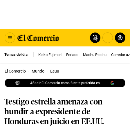
Temas del día
Keiko Fujimori
Feriado
Machu Picchu
Corredor az
El Comercio
·
Mundo
·
Eeuu
Añadir El Comercio como fuente preferida en
Testigo estrella amenaza con
hundir a expresidente de
Honduras en juicio en EE.UU.