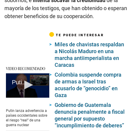
sobornos, e
intenta socavar la credibilidad
de la
mayoría de los testigos, que han obtenido o esperan
obtener beneficios de su cooperación.
TE PUEDE INTERESAR
Miles de chavistas respaldan
a Nicolás Maduro en una
marcha antiimperialista en
Caracas
VIDEO RECOMENDADO
Colombia suspende compra
de armas a Israel tras
Putin lanza advertencia a países occidentales sobre el riesgo “real” de una guerra nuclear
acusarlo de “genocidio” en
Gaza
0
Gobierno de Guatemala
seconds
of
denuncia penalmente a fiscal
Putin lanza advertencia a
1
países occidentales sobre
general por supuesto
minute,
el riesgo “real” de una
36
“incumplimiento de deberes”
guerra nuclear
seconds