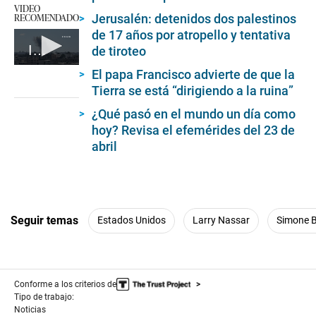
VIDEO
RECOMENDADO
Jerusalén: detenidos dos palestinos
de 17 años por atropello y tentativa
Irán lanza un ataque con drones contra Israel
de tiroteo
0
El papa Francisco advierte de que la
seconds
Tierra se está “dirigiendo a la ruina”
of
1
¿Qué pasó en el mundo un día como
minute,
28
hoy? Revisa el efemérides del 23 de
seconds
abril
Seguir temas
Estados Unidos
Larry Nassar
Simone B
Conforme a los criterios de
Tipo de trabajo:
Noticias