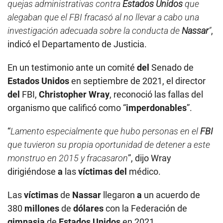
quejas administrativas contra
Estados Unidos
que
alegaban que el FBI fracasó al no llevar a cabo una
investigación adecuada sobre la conducta de
Nassar
”
,
indicó el Departamento de Justicia.
En un testimonio ante un comité
del
Senado de
Estados Unidos
en septiembre de 2021, el director
del
FBI,
Christopher Wray
, reconoció las fallas del
organismo que calificó como “
imperdonables
”.
“
Lamento especialmente que hubo personas en el
FBI
que tuvieron su propia oportunidad de detener a este
monstruo en 2015 y fracasaron
”, dijo Wray
dirigiéndose
a
las
víctimas
del
médico.
Las
víctimas
de
Nassar
llegaron
a
un acuerdo de
380
millones
de
dólares
con la Federación de
gimnasia
de
Estados Unidos
en 2021.