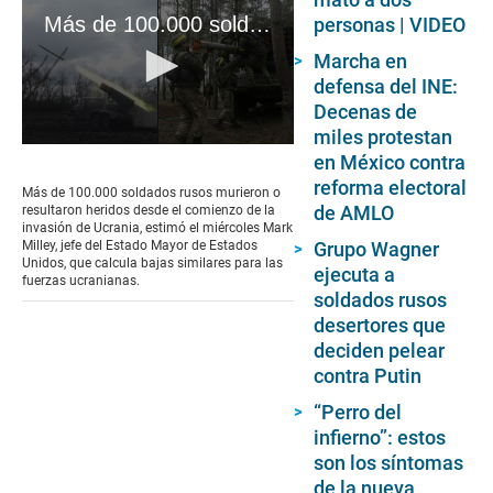
Más de 100.000 soldados rusos muertos o heridos en Ucrania, dice EE.UU.
personas | VIDEO
Marcha en
defensa del INE:
Decenas de
miles protestan
0
en México contra
seconds
reforma electoral
of
Más de 100.000 soldados rusos murieron o
1
de AMLO
resultaron heridos desde el comienzo de la
minute,
invasión de Ucrania, estimó el miércoles Mark
8
Grupo Wagner
Milley, jefe del Estado Mayor de Estados
seconds
Unidos, que calcula bajas similares para las
ejecuta a
fuerzas ucranianas.
soldados rusos
desertores que
deciden pelear
contra Putin
“Perro del
infierno”: estos
son los síntomas
de la nueva