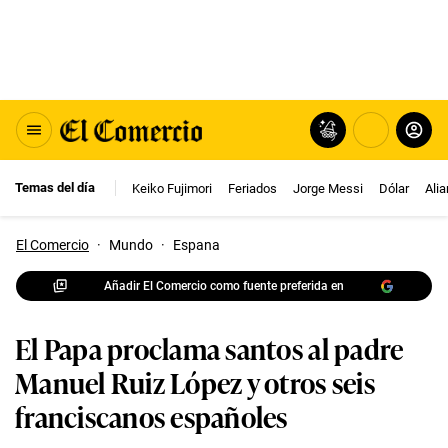
Temas del día
Keiko Fujimori
Feriados
Jorge Messi
Dólar
Ali
El Comercio
·
Mundo
·
Espana
Añadir El Comercio como fuente preferida en
El Papa proclama santos al padre
Manuel Ruiz López y otros seis
franciscanos españoles