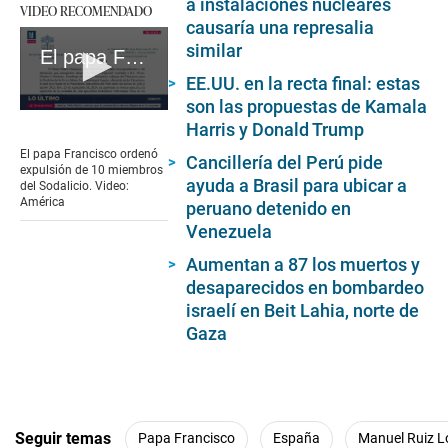
a instalaciones nucleares
VIDEO RECOMENDADO
causaría una represalia
similar
El papa Francisco ordenó expulsión de 10 miembros del Sodalicio. Video: América
EE.UU. en la recta final: estas
son las propuestas de Kamala
0
Harris y Donald Trump
seconds
of
El papa Francisco ordenó
Cancillería del Perú pide
2
expulsión de 10 miembros
minutes,
ayuda a Brasil para ubicar a
del Sodalicio. Video:
37
América
peruano detenido en
seconds
Venezuela
Aumentan a 87 los muertos y
desaparecidos en bombardeo
israelí en Beit Lahia, norte de
Gaza
Seguir temas
Papa Francisco
España
Manuel Ruiz L