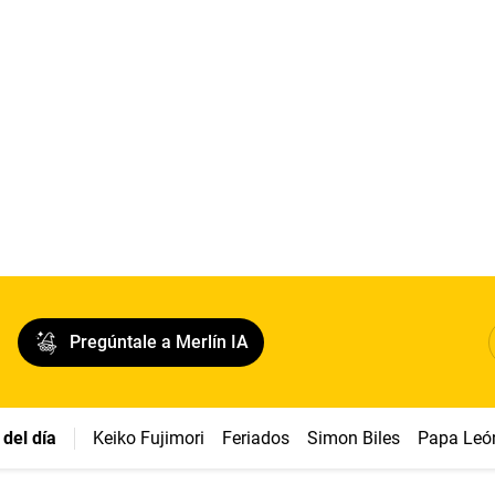
Pregúntale a Merlín IA
del día
Keiko Fujimori
Feriados
Simon Biles
Papa Leó