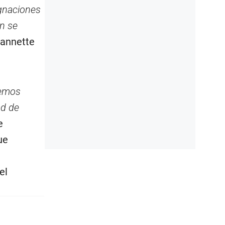
gnaciones
n se
eannette
hemos
ad de
e
ue
el