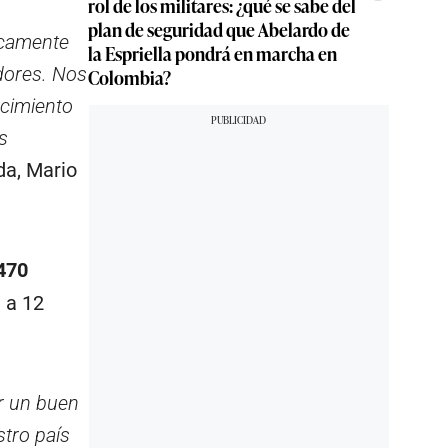
rol de los militares: ¿qué se sabe del
plan de seguridad que Abelardo de
icamente
la Espriella pondrá en marcha en
dores. Nos
Colombia?
ocimiento
s
da, Mario
 470
n a 12
ar un buen
tro país